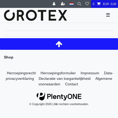
0
EUR 0,00
☰
Shop
Herroepings­recht
Herroepings­formulier
Impressum
Data­
privacy­verklaring
Declaratie van toegankelijkheid
Algemene
voorwaarden
Contact
© Copyright 2026 | Alle rechten voorbehouden.