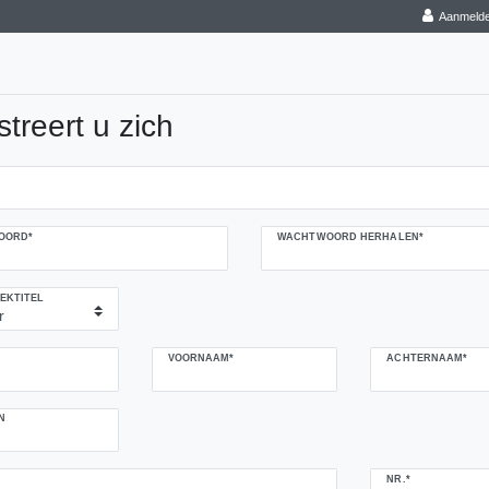
Aanmeld
streert u zich
late.regHoneypotLabel
OORD*
WACHTWOORD HERHALEN*
EKTITEL
VOORNAAM*
ACHTERNAAM*
N
NR.*