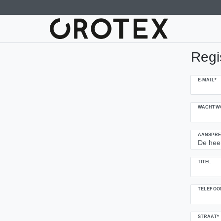
Regi
Ceres::Temp
E-MAIL*
WACHTW
AANSPRE
TITEL
TELEFOO
STRAAT*