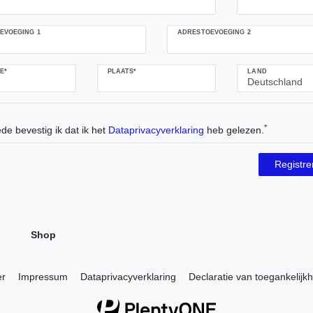
EVOEGING 1
ADRESTOEVOEGING 2
E*
PLAATS*
LAND
*
de bevestig ik dat ik het
Data­privacy­verklaring
heb gelezen.
Registr
Shop
er
Impressum
Data­privacy­verklaring
Declaratie van toegankelijkh