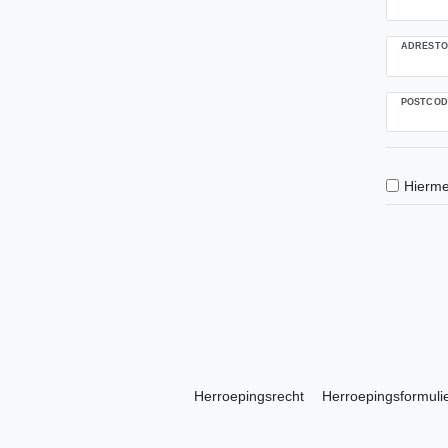
ADRESTO
POSTCOD
Hierme
Herroepings­recht
Herroepings­formuli