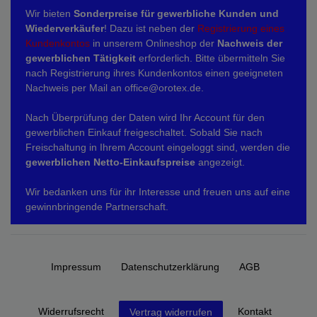
Wir bieten
Sonderpreise für gewerbliche Kunden und
Wiederverkäufer
! Dazu ist neben der
Registrierung eines
Kundenkontos
in unserem Onlineshop der
Nachweis der
gewerblichen Tätigkeit
erforderlich. Bitte übermitteln Sie
nach Registrierung ihres Kundenkontos einen geeigneten
Nachweis per Mail an office@orotex.de.
Nach Überprüfung der Daten wird Ihr Account für den
gewerblichen Einkauf freigeschaltet. Sobald Sie nach
Freischaltung in Ihrem Account eingeloggt sind, werden die
gewerblichen Netto-Einkaufspreise
angezeigt.
Wir bedanken uns für ihr Interesse und freuen uns auf eine
gewinnbringende Partnerschaft.
Impressum
Daten­schutz­erklärung
AGB
Widerrufs­recht
Kontakt
Vertrag widerrufen