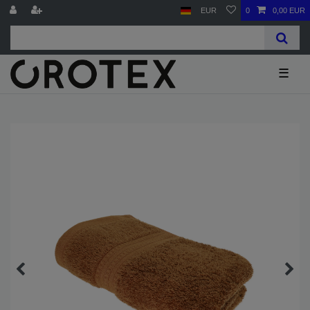
EUR
0
0,00 EUR
☰