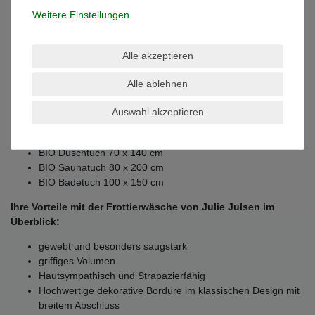
Weitere Einstellungen
Durch die große Farbauswahl lassen sich unsere BIO Handtücher
nach Lust und Laune in vielen Varianten kombinieren. Mit
unseren BIO Handtüchern sorgen Sie für ein Wellnesserlebnis im
Alle akzeptieren
eigenen Badezimmer.
Grössenübersicht:
Alle ablehnen
BIO Waschhandschuh 15 x 21 cm
Auswahl akzeptieren
BIO Gästetuch 30 x 50 cm
BIO Handtuch 50 x 100 cm
BIO Duschtuch 70 x 140 cm
BIO Saunatuch 80 x 200 cm
BIO Badetuch 100 x 150 cm
Ihre Vorteile mit der Frottierwäsche von Julie Julsen im
Überblick:
gewebt und besonders saugstark
griffiges Volumen
Hautsympathisch und Strapazierfähig
Hochwertige dekorative Bordüre im klassischen Design mit
breitem Abschluss