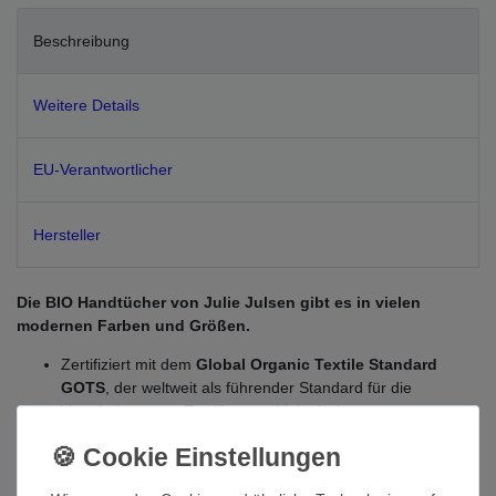
Beschreibung
Weitere Details
EU-Verantwortlicher
Hersteller
Die BIO Handtücher von Julie Julsen gibt es in vielen
modernen Farben und Größen.
Zertifiziert mit dem
Global Organic Textile Standard
GOTS
, der weltweit als führender Standard für die
Verarbeitung von Textilien aus biologisch erzeugten
Naturfasern anerkannt ist.
Zertifiziert nach
OEKO-TEX STANDARD 100
. Alle
Bestandteile dieses Artikels wurden auf Schadstoffe