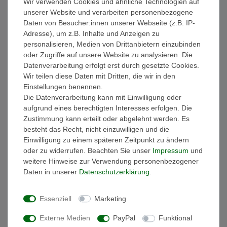
Wir verwenden Cookies und ähnliche Technologien auf
geprüft, somit ist der Artikel gesundheitlich unbedenklich.
unserer Website und verarbeiten personenbezogene
Die Qualität der BIO Handtücher erfüllt somit alle
Daten von Besucher:innen unserer Webseite (z.B. IP-
Voraussetzungen für ein hochwertiges Accessoire im
Adresse), um z.B. Inhalte und Anzeigen zu
Badezimmer.
personalisieren, Medien von Drittanbietern einzubinden
Mit einer Grammatur von 550g/qm garantieren unsere
oder Zugriffe auf unsere Website zu analysieren. Die
pflegeleichten BIO Handtücher optimale Saugfähigkeit, vereint mit
Datenverarbeitung erfolgt erst durch gesetzte Cookies.
überragender Weichheit und Flauschigkeit. Dabei ist der
Wir teilen diese Daten mit Dritten, die wir in den
hochwertige Naturstoff Baumwolle besonders hautsympathisch
Einstellungen benennen.
und antiallergisch. Unsere Frotteehandtücher sind waschbar bis
Die Datenverarbeitung kann mit Einwilligung oder
60°C und trocknergeeignet. Der verarbeitete hochwertige
aufgrund eines berechtigten Interesses erfolgen. Die
Ringgarn, mit kurzem dichten Flor, verhindert ein Hängenbleiben
Zustimmung kann erteilt oder abgelehnt werden. Es
und Ziehen von Fäden durch spitze Gegenstände, wie
besteht das Recht, nicht einzuwilligen und die
beispielsweise Schmuck.
Einwilligung zu einem späteren Zeitpunkt zu ändern
oder zu widerrufen. Beachten Sie unser
Impressum
und
Die dauerhafte und stabile Form zeichnet das BIO Handtuch
weitere Hinweise zur Verwendung personenbezogener
ebenso aus wie die Bordüre die sich beim waschen nicht
Daten in unserer
Daten­schutz­erklärung
.
zusammenzieht - hohe Strapazierfähigkeit und Langlebigkeit steht
hier an erster Stelle. Beim praktisch-eingenähten
Essenziell
Marketing
Kordelaufhänger sorgt eine Sicherheitsnaht für besonders lange
Haltbarkeit und ermöglicht ein unkompliziertes Aufhängen am
Externe Medien
PayPal
Funktional
Handtuchhaken.