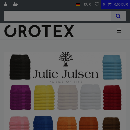
EUR
0
0,00 EUR
☰