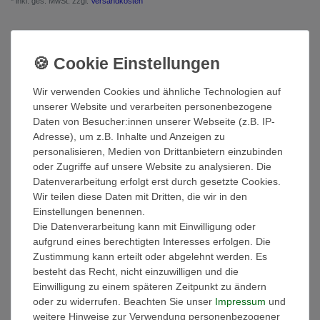
* inkl. ges. MwSt. zzgl.
Versandkosten
Beschreibung
Wir verwenden Cookies und ähnliche Technologien auf
Weitere Details
unserer Website und verarbeiten personenbezogene
Daten von Besucher:innen unserer Webseite (z.B. IP-
Adresse), um z.B. Inhalte und Anzeigen zu
EU-Verantwortlicher
personalisieren, Medien von Drittanbietern einzubinden
oder Zugriffe auf unsere Website zu analysieren. Die
Datenverarbeitung erfolgt erst durch gesetzte Cookies.
Hersteller
Wir teilen diese Daten mit Dritten, die wir in den
Einstellungen benennen.
Die Datenverarbeitung kann mit Einwilligung oder
Ausstattung:
aufgrund eines berechtigten Interesses erfolgen. Die
- Die Handtücher sind gewebt und besonders saugstark!
Zustimmung kann erteilt oder abgelehnt werden. Es
- Griffiges Volumen
besteht das Recht, nicht einzuwilligen und die
- Sanfter Massageeffekt
Einwilligung zu einem späteren Zeitpunkt zu ändern
- Hautsympathisch und Strapazierfähig
oder zu widerrufen. Beachten Sie unser
Impressum
und
- Hochwertige dekorative Bordüre im klassischen Design
weitere Hinweise zur Verwendung personenbezogener