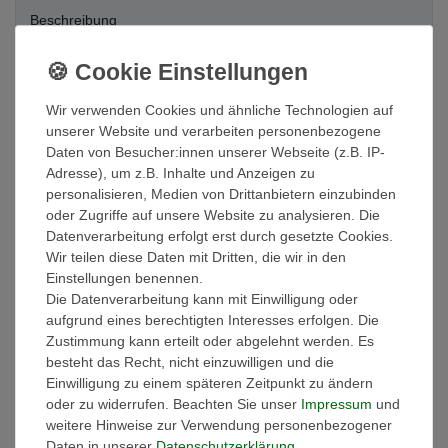
Beschreibung
Weitere Details
Wir verwenden Cookies und ähnliche Technologien auf
unserer Website und verarbeiten personenbezogene
EU-Verantwortlicher
Daten von Besucher:innen unserer Webseite (z.B. IP-
Adresse), um z.B. Inhalte und Anzeigen zu
personalisieren, Medien von Drittanbietern einzubinden
Hersteller
oder Zugriffe auf unsere Website zu analysieren. Die
Datenverarbeitung erfolgt erst durch gesetzte Cookies.
Die Handtücher gibt es in 15 modernen Farben
Wir teilen diese Daten mit Dritten, die wir in den
Einstellungen benennen.
Die Handtücher sind besonders flauschig saugstark. Da sie auch
Die Datenverarbeitung kann mit Einwilligung oder
sehr schnell trocknen kann man sie nur als erstklassig
aufgrund eines berechtigten Interesses erfolgen. Die
bezeichnen – ein Muss für jedes Bad. Die Frottierwäsche besticht
Zustimmung kann erteilt oder abgelehnt werden. Es
durch höchste Langlebigkeit. Die Handtücher sind waschbar bis
besteht das Recht, nicht einzuwilligen und die
95 °C (Buntwäsche bis 60 °C Weißwäsche bis 95 °C).
Einwilligung zu einem späteren Zeitpunkt zu ändern
oder zu widerrufen. Beachten Sie unser
Impressum
und
Die dauerhafte stabile Form zeichnet das Handtuch ebenso aus
weitere Hinweise zur Verwendung personenbezogener
wie die Bordüre die sich beim waschen nicht zusammenzieht -
Daten in unserer
Daten­schutz­erklärung
.