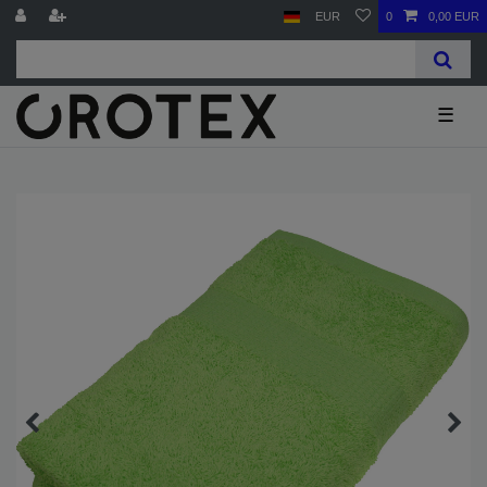
EUR
0
0,00 EUR
☰