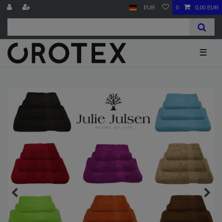
EUR
0
0,00 EUR
☰