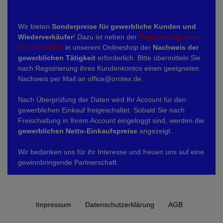
Wir bieten
Sonderpreise für gewerbliche Kunden und
Wiederverkäufer
! Dazu ist neben der
Registrierung eines
Kundenkontos
in unserem Onlineshop der
Nachweis der
gewerblichen Tätigkeit
erforderlich. Bitte übermitteln Sie
nach Registrierung ihres Kundenkontos einen geeigneten
Nachweis per Mail an office@orotex.de.
Nach Überprüfung der Daten wird Ihr Account für den
gewerblichen Einkauf freigeschaltet. Sobald Sie nach
Freischaltung in Ihrem Account eingeloggt sind, werden die
gewerblichen Netto-Einkaufspreise
angezeigt.
Wir bedanken uns für ihr Interesse und freuen uns auf eine
gewinnbringende Partnerschaft.
Impressum
Daten­schutz­erklärung
AGB