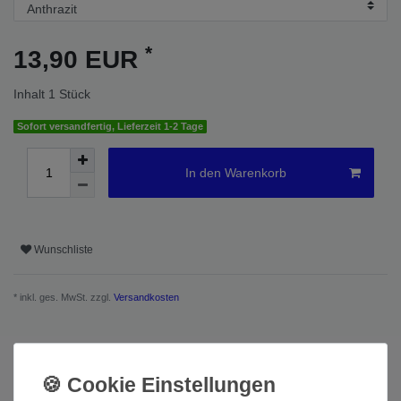
*
13,90 EUR
Inhalt
1
Stück
Sofort versandfertig, Lieferzeit 1-2 Tage
In den Warenkorb
Wunschliste
* inkl. ges. MwSt. zzgl.
Versandkosten
Beschreibung