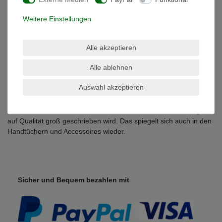
- Trocknergeeignet
- Qualität: 100% Baumwolle , 500 g/m²
Weitere Einstellungen
Grössen Übersicht:
-Waschhandschuh 15 x 21 cm
Alle akzeptieren
-Gästetuch 30 x 50 cm
-Handtuch 50 x 100 cm
Alle ablehnen
-Duschtuch 70 x 140 cm
-Badetuch 100 x 150 cm
Auswahl akzeptieren
-Saunatuch / Strandtuch 80 x 200 cm
Julie Julsen ist eine bekannte Schmuck Marke, bei der Wertigkeit
auf Qualität groß geschrieben wird. Das spiegelt sich auch in den
Handtüchern und Accessoires wieder.
Sicher und Bequem bezahlen mit