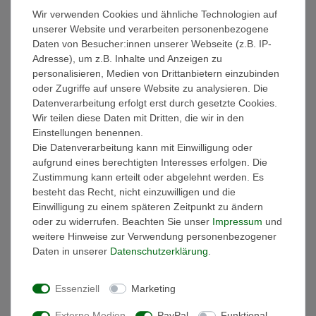
Wir verwenden Cookies und ähnliche Technologien auf
Weitere Details
unserer Website und verarbeiten personenbezogene
Daten von Besucher:innen unserer Webseite (z.B. IP-
EU-Verantwortlicher
Adresse), um z.B. Inhalte und Anzeigen zu
personalisieren, Medien von Drittanbietern einzubinden
oder Zugriffe auf unsere Website zu analysieren. Die
Hersteller
Datenverarbeitung erfolgt erst durch gesetzte Cookies.
Wir teilen diese Daten mit Dritten, die wir in den
Einstellungen benennen.
Ausstattung:
Die Datenverarbeitung kann mit Einwilligung oder
- Die Handtücher sind gewebt und besonders saugstark!
aufgrund eines berechtigten Interesses erfolgen. Die
- Materialzusammensetztung: 100% Baumwolle
Zustimmung kann erteilt oder abgelehnt werden. Es
- Griffiges Volumen
besteht das Recht, nicht einzuwilligen und die
- Sanfter Massageeffekt
Einwilligung zu einem späteren Zeitpunkt zu ändern
- Hautsympathisch und Strapazierfähig
oder zu widerrufen. Beachten Sie unser
Impressum
und
- Hochwertige dekorative Bordüre im klassischen Design mit
weitere Hinweise zur Verwendung personenbezogener
breitem Abschluss
Daten in unserer
Daten­schutz­erklärung
.
- Handtuchaufhänger
- schadstoffgeprüft nach Öko-Tex Standard 100
Essenziell
Marketing
- Bügelfrei & pflegeleicht
- Waschbar bis 60°
Externe Medien
PayPal
Funktional