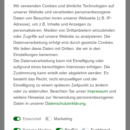
Wir verwenden Cookies und ähnliche Technologien auf
Weitere Details
unserer Website und verarbeiten personenbezogene
Daten von Besucher:innen unserer Webseite (z.B. IP-
EU-Verantwortlicher
Adresse), um z.B. Inhalte und Anzeigen zu
personalisieren, Medien von Drittanbietern einzubinden
oder Zugriffe auf unsere Website zu analysieren. Die
Hersteller
Datenverarbeitung erfolgt erst durch gesetzte Cookies.
Wir teilen diese Daten mit Dritten, die wir in den
Einstellungen benennen.
Ausstattung:
Die Datenverarbeitung kann mit Einwilligung oder
- Die Handtücher sind gewebt und besonders saugstark!
aufgrund eines berechtigten Interesses erfolgen. Die
- Materialzusammensetztung: 100% Baumwolle
Zustimmung kann erteilt oder abgelehnt werden. Es
- Griffiges Volumen
besteht das Recht, nicht einzuwilligen und die
- Sanfter Massageeffekt
Einwilligung zu einem späteren Zeitpunkt zu ändern
- Hautsympathisch und Strapazierfähig
oder zu widerrufen. Beachten Sie unser
Impressum
und
- Hochwertige dekorative Bordüre im klassischen Design mit
weitere Hinweise zur Verwendung personenbezogener
breitem Abschluss
Daten in unserer
Daten­schutz­erklärung
.
- Handtuchaufhänger
- schadstoffgeprüft nach Öko-Tex Standard 100
Essenziell
Marketing
- Bügelfrei & pflegeleicht
- Waschbar bis 60°
Externe Medien
PayPal
Funktional