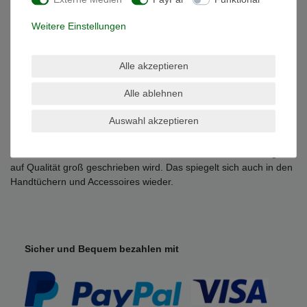
- Trocknergeeignet
- Qualität: 100% Baumwolle , 500 g/m²
Weitere Einstellungen
Grössen Übersicht:
-Waschhandschuh 15 x 21 cm
Alle akzeptieren
-Gästetuch 30 x 50 cm
-Handtuch 50 x 100 cm
Alle ablehnen
-Duschtuch 70 x 140 cm
-Badetuch 100 x 150 cm
Auswahl akzeptieren
-Saunatuch / Strandtuch 80 x 200 cm
Julie Julsen ist eine bekannte Schmuck Marke, bei der Wertigkeit
auf Qualität groß geschrieben wird. Das spiegelt sich auch in den
Handtüchern und Accessoires wieder.
Sicher und Bequem bezahlen mit