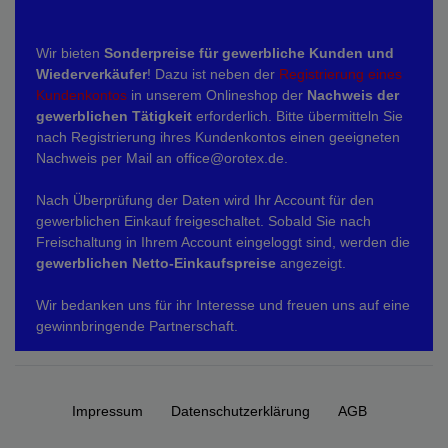
Wir bieten
Sonderpreise für gewerbliche Kunden und
Wiederverkäufer
! Dazu ist neben der
Registrierung eines
Kundenkontos
in unserem Onlineshop der
Nachweis der
gewerblichen Tätigkeit
erforderlich. Bitte übermitteln Sie
nach Registrierung ihres Kundenkontos einen geeigneten
Nachweis per Mail an office@orotex.de.
Nach Überprüfung der Daten wird Ihr Account für den
gewerblichen Einkauf freigeschaltet. Sobald Sie nach
Freischaltung in Ihrem Account eingeloggt sind, werden die
gewerblichen Netto-Einkaufspreise
angezeigt.
Wir bedanken uns für ihr Interesse und freuen uns auf eine
gewinnbringende Partnerschaft.
Impressum
Daten­schutz­erklärung
AGB