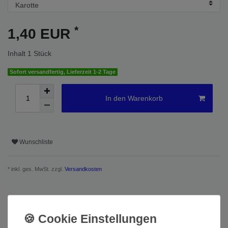
*
1,40 EUR
Inhalt
1
Stück
Sofort versandfertig, Lieferzeit 1-2 Tage
In den Warenkorb
Wunschliste
* inkl. ges. MwSt. zzgl.
Versandkosten
Beschreibung