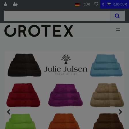
EUR
0
0,00 EUR
☰