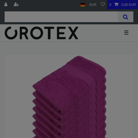
EUR
0
0,00 EUR
☰