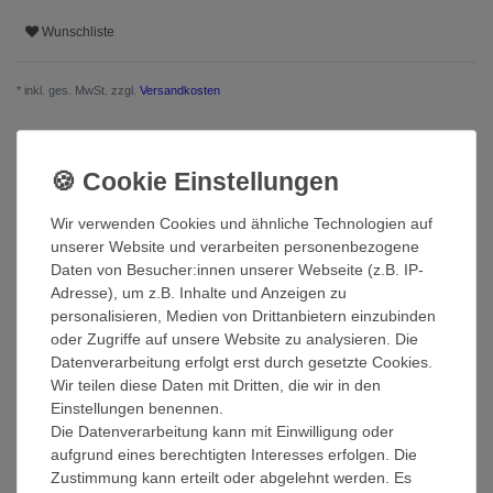
Wunschliste
* inkl. ges. MwSt. zzgl.
Versandkosten
Beschreibung
Wir verwenden Cookies und ähnliche Technologien auf
Weitere Details
unserer Website und verarbeiten personenbezogene
Daten von Besucher:innen unserer Webseite (z.B. IP-
Adresse), um z.B. Inhalte und Anzeigen zu
EU-Verantwortlicher
personalisieren, Medien von Drittanbietern einzubinden
oder Zugriffe auf unsere Website zu analysieren. Die
Datenverarbeitung erfolgt erst durch gesetzte Cookies.
Hersteller
Wir teilen diese Daten mit Dritten, die wir in den
Einstellungen benennen.
Die Datenverarbeitung kann mit Einwilligung oder
Miamar Handtücher gibt es in 15 modernen Farben
aufgrund eines berechtigten Interesses erfolgen. Die
Zustimmung kann erteilt oder abgelehnt werden. Es
Die Handtücher sind besonders flauschig und saugstark. Da sie