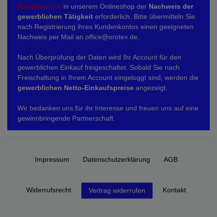
Kundenkontos
in unserem Onlineshop der
Nachweis der
gewerblichen Tätigkeit
erforderlich. Bitte übermitteln Sie
nach Registrierung ihres Kundenkontos einen geeigneten
Nachweis per Mail an office@orotex.de.
Nach Überprüfung der Daten wird Ihr Account für den
gewerblichen Einkauf freigeschaltet. Sobald Sie nach
Freischaltung in Ihrem Account eingeloggt sind, werden die
gewerblichen Netto-Einkaufspreise
angezeigt.
Wir bedanken uns für ihr Interesse und freuen uns auf eine
gewinnbringende Partnerschaft.
Impressum
Daten­schutz­erklärung
AGB
Widerrufs­recht
Kontakt
Vertrag widerrufen