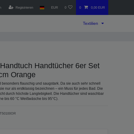
n
Registrieren
EUR
0
0
0,00 EUR
Textilien
Handtuch Handtücher 6er Set
 cm Orange
 besonders flauschig und saugstark. Da sie auch sehr schnell
ie nur als erstklassig bezeichnen – ein Muss für jedes Bad. Die
icht durch höchste Langlebigkeit. Die Handtücher sind waschbar
he bis 60 °C Weißwäsche bis 95°C).
T50100OR