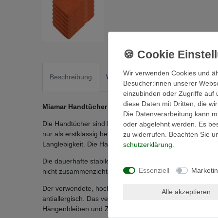
Wir verwenden Cookies und äh
Beschreibung
Weitere Details
EU-Verantwortli
Besucher:innen unserer Webseit
einzubinden oder Zugriffe auf 
diese Daten mit Dritten, die w
Miamar Handtücher gibt es in 15 modernen Farben
Die Datenverarbeitung kann mit
Die Handtücher sind besonders flauschig und saugstark.
oder abgelehnt werden. Es best
nur als erstklassig bezeichnen – ein Muss für jedes Bad.
zu widerrufen. Beachten Sie 
Langlebigkeit. Die Handtücher sind waschbar bis 95°C 
schutz­erklärung
.
Die dauerhafte stabile Form zeichnet das Handtuch eben
Essenziell
Marketi
nicht zusammenzieht - hohe Strapazierfähigkeit und Langl
Der verwendete, hochwertige Naturstoff Baumwolle ist 
Alle akzeptieren
antiallergisch. Das verarbeitete, hochwertige Ringgarn mi
Hängenbleiben und Ziehen von Fäden durch spitze Geg