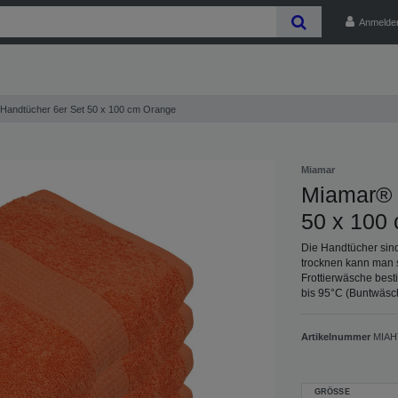
Anmelde
Handtücher 6er Set 50 x 100 cm Orange
Miamar
Miamar® 
50 x 100
Die Handtücher sind
trocknen kann man s
Frottierwäsche best
bis 95°C (Buntwäsc
Artikelnummer
MIAH
GRÖSSE