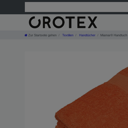
Zur Startseite gehen
Textilien
Handtücher
Miamar® Handtuch 