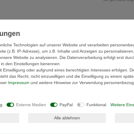
nliche Technologien auf unserer Website und verarbeiten personenb
cher
Hersteller
e (z.B. IP-Adresse), um z.B. Inhalte und Anzeigen zu personalisieren
unsere Website zu analysieren. Die Datenverarbeitung erfolgt erst durc
ir in den Einstellungen benennen.
 Einwilligung oder aufgrund eines berechtigten Interesses erfolgen. D
 Da sie auch sehr schnell trocknen kann man sie
eht das Recht, nicht einzuwilligen und die Einwilligung zu einem spät
 Die Frottierwäsche besticht durch höchste
unser
Impressum
und weitere Hinweise zur Verwendung personenbezog
(Buntwäsche bis 60 °C Weißwäsche bis 95°C).
so aus wie die Bordüre, die sich beim waschen
ng
Externe Medien
PayPal
Funktional
Weitere Eins
ebigkeit stehen hier an erster Stelle.
besonders saugfähig, hautsympathisch und
Alle ablehnen
t kurzem, dichtem Flor verhindert ein
enstände.