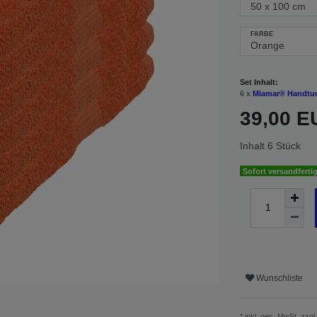
FARBE
Set Inhalt:
6 x
Miamar® Handtuc
39,00 
Inhalt
6
Stück
Sofort versandfertig
Wunschliste
* inkl. ges. MwSt. zzgl