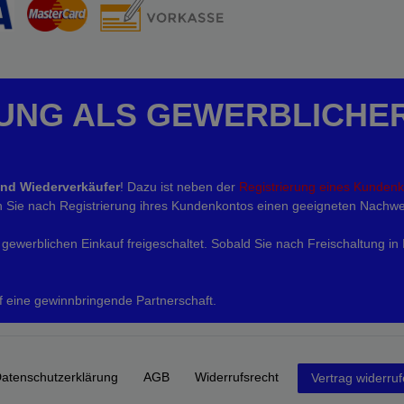
UNG ALS GEWERBLICHE
und Wiederverkäufer
! Dazu ist neben der
Registrierung eines Kunden
eln Sie nach Registrierung ihres Kundenkontos einen geeigneten Nachwe
gewerblichen Einkauf freigeschaltet. Sobald Sie nach Freischaltung in
f eine gewinnbringende Partnerschaft.
aten­schutz­erklärung
AGB
Widerrufs­recht
Vertrag widerru