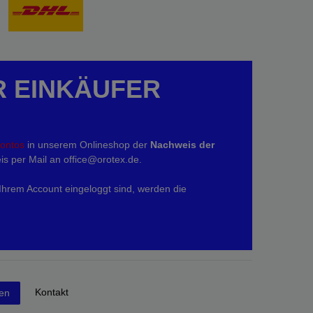
R EINKÄUFER
kontos
in unserem Onlineshop der
Nachweis der
is per Mail an office@orotex.de.
 Ihrem Account eingeloggt sind, werden die
Kontakt
fen