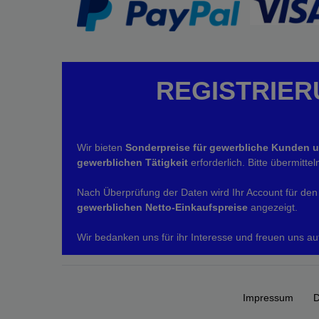
REGISTRIER
Wir bieten
Sonderpreise für gewerbliche Kunden 
gewerblichen Tätigkeit
erforderlich. Bitte übermitt
Nach Überprüfung der Daten wird Ihr Account für den 
gewerblichen Netto-Einkaufspreise
angezeigt.
Wir bedanken uns für ihr Interesse und freuen uns au
Impressum
D