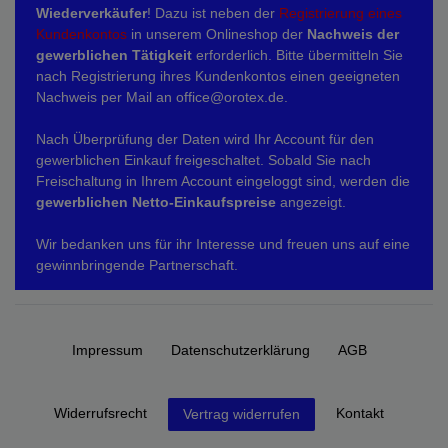
Wiederverkäufer
! Dazu ist neben der
Registrierung eines
Kundenkontos
in unserem Onlineshop der
Nachweis der
gewerblichen Tätigkeit
erforderlich. Bitte übermitteln Sie
nach Registrierung ihres Kundenkontos einen geeigneten
Nachweis per Mail an office@orotex.de.
Nach Überprüfung der Daten wird Ihr Account für den
gewerblichen Einkauf freigeschaltet. Sobald Sie nach
Freischaltung in Ihrem Account eingeloggt sind, werden die
gewerblichen Netto-Einkaufspreise
angezeigt.
Wir bedanken uns für ihr Interesse und freuen uns auf eine
gewinnbringende Partnerschaft.
Impressum
Daten­schutz­erklärung
AGB
Widerrufs­recht
Kontakt
Vertrag widerrufen