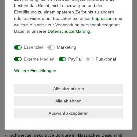
Die Handtücher sind besonders flauschig und saugstark. Da sie
besteht das Recht, nicht einzuwilligen und die
auch sehr schnell trocknen kann man sie nur als erstklassig
Einwilligung zu einem späteren Zeitpunkt zu ändern
bezeichnen – ein Muss für jedes Bad. Die Frottierwäsche besticht
oder zu widerrufen. Beachten Sie unser
Impressum
und
durch höchste Langlebigkeit. Die Handtücher sind waschbar bis
weitere Hinweise zur Verwendung personenbezogener
95°C (Buntwäsche bis 60 °C Weißwäsche bis 95°C).
Daten in unserer
Daten­schutz­erklärung
.
Die dauerhafte stabile Form zeichnet das Handtuch ebenso aus
wie die Bordüre, die sich beim waschen nicht zusammenzieht -
Essenziell
Marketing
hohe Strapazierfähigkeit und Langlebigkeit stehen hier an erster
Stelle.
Externe Medien
PayPal
Funktional
Der verwendete, hochwertige Naturstoff Baumwolle ist besonders
Weitere Einstellungen
saugfähig, hautsympathisch und antiallergisch. Das verarbeitete,
hochwertige Ringgarn mit kurzem, dichtem Flor verhindert ein
Hängenbleiben und Ziehen von Fäden durch spitze
Alle akzeptieren
Gegenstände.
Alle ablehnen
Ihre Vorteile im Überblick
Auswahl akzeptieren
- Gewebt, besonders saugstark!
- Griffiges Volumen
- Hautsympathisch, Strapazierfähig
- Hochwertige, dekorative Bordüre im klassischen Design mit