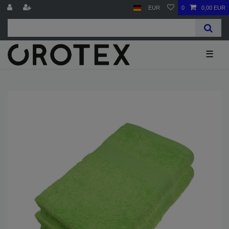
EUR
0
0,00 EUR
☰