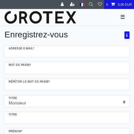
0
0,00 EUR
☰
Enregistrez-vous
Ceres::Template.regHoneypotLabel
ADRESSE E-MAIL*
MOT DE PASSE*
RÉPÉTER LE MOT DE PASSE*
TITRE
TITRE
PRÉNOM*