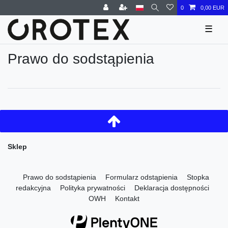
0
0,00 EUR
☰
Prawo do s­odstąpienia
Sklep
Prawo do s­odstąpienia
Formularz ­odstąpienia
Stopka
redakcyjna
Polityka ­prywatności
Deklaracja dostępności
OWH
Kontakt