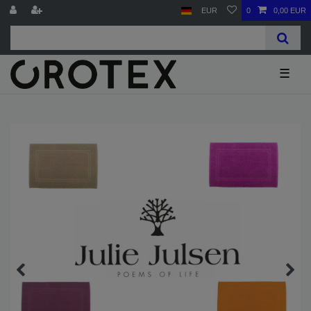
EUR
0
0,00 EUR
☰