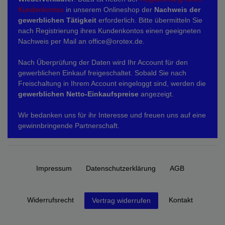
Kundenkontos
in unserem Onlineshop der
Nachweis der
gewerblichen Tätigkeit
erforderlich. Bitte übermitteln Sie
nach Registrierung ihres Kundenkontos einen geeigneten
Nachweis per Mail an office@orotex.de.
Nach Überprüfung der Daten wird Ihr Account für den
gewerblichen Einkauf freigeschaltet. Sobald Sie nach
Freischaltung in Ihrem Account eingeloggt sind, werden die
gewerblichen Netto-Einkaufspreise
angezeigt.
Wir bedanken uns für ihr Interesse und freuen uns auf eine
gewinnbringende Partnerschaft.
Impressum
Daten­schutz­erklärung
AGB
Widerrufs­recht
Kontakt
Vertrag widerrufen