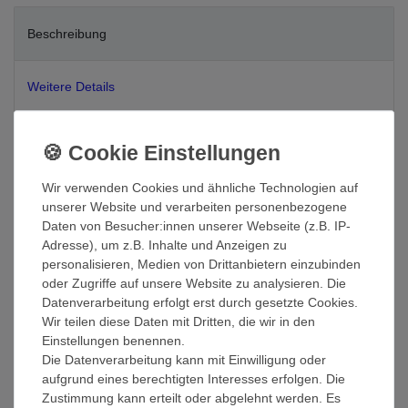
Beschreibung
Weitere Details
EU-Verantwortlicher
Wir verwenden Cookies und ähnliche Technologien auf
Hersteller
unserer Website und verarbeiten personenbezogene
Daten von Besucher:innen unserer Webseite (z.B. IP-
Adresse), um z.B. Inhalte und Anzeigen zu
Die Badematten von Julie Julsen® gibt es in 4 Grössen und
personalisieren, Medien von Drittanbietern einzubinden
vielen modernen Farben
oder Zugriffe auf unsere Website zu analysieren. Die
Die Badematten sind sehr weich und saugstark. Da sie auch sehr
Datenverarbeitung erfolgt erst durch gesetzte Cookies.
schnell trocknen kann man sie nur als erstklassig bezeichnen –
Wir teilen diese Daten mit Dritten, die wir in den
ein Muss für jedes Bad. Die Frottierwäsche besticht durch
Einstellungen benennen.
höchste Langlebigkeit. Die Badenatten sind
waschbar bis 95 °C
Die Datenverarbeitung kann mit Einwilligung oder
(Buntwäsche bis 60 °C und Weißwäsche bis 95 °C
).
aufgrund eines berechtigten Interesses erfolgen. Die
Zustimmung kann erteilt oder abgelehnt werden. Es
Die dauerhafte und stabile Form zeichnet die Badematte ebenso