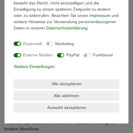
besteht das Recht, nicht einzuwilligen und die
aus wie die Bordüre die sich beim waschen nicht zusammenzieht
Einwilligung zu einem späteren Zeitpunkt zu ändern
- hohe Strapazierfähigkeit und Langlebigkeit steht hier an erster
oder zu widerrufen. Beachten Sie unser
Impressum
und
Stelle.
weitere Hinweise zur Verwendung personenbezogener
Daten in unserer
Daten­schutz­erklärung
.
Der verwendete, hochwertige Naturstoff Baumwolle ist besonders
saugfähig, hautsympathisch und antiallergisch. Der verarbeitete
hochwertige Ringgarn mit kurzem dichten Flor verhindert ein
Essenziell
Marketing
Hängenbleiben und Ziehen von Fäden durch spitze Gegenstände
wie beispielsweise Schmuck.
Externe Medien
PayPal
Funktional
Julie Julsen® hat auch eine wunderschöne
Weitere Einstellungen
Schmuckkollektion
!
Alle akzeptieren
Ihre Vorteile mit der Frottierwäsche von Julie Julsen® im
Überblick
Alle ablehnen
- gewebt und besonders saugstark!
Auswahl akzeptieren
- griffiges Volumen
- Hautsympathisch und Strapazierfähig
- Hochwertige dekorative Bordüre im klassischen Design mit
breitem Abschluss