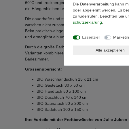
60°C und trocknergeeignet. Der verarbeitete hochwertige
Die Datenverarbeitung kann mit
ein Hängenbleiben und Ziehen von Fäden durch spitze 
oder abgelehnt werden. Es best
zu widerrufen. Beachten Sie 
Die dauerhafte und stabile Form zeichnet das BIO Handt
schutz­erklärung
.
waschen nicht zusammenzieht - hohe Strapazierfähigkeit u
Beim praktisch-eingenähten Kordelaufhänger sorgt eine S
und ermöglicht ein unkompliziertes Aufhängen am Hand
Essenziell
Marketi
Durch die große Farbauswahl lassen sich unsere BIO Ha
Alle akzeptieren
Varianten kombinieren. Mit unseren BIO Handtüchern sor
Badezimmer.
Grössenübersicht:
BIO Waschhandschuh 15 x 21 cm
BIO Gästetuch 30 x 50 cm
BIO Handtuch 50 x 100 cm
BIO Duschtuch 70 x 140 cm
BIO Saunatuch 80 x 200 cm
BIO Badetuch 100 x 150 cm
Ihre Vorteile mit der Frottierwäsche von Julie Julsen