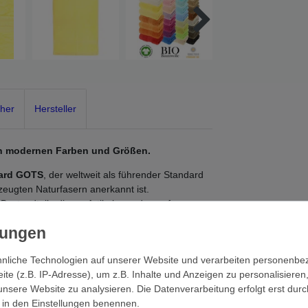
cher
Hersteller
len modernen Farben und Größen.
dard GOTS
, der weltweit als führender Standard
rzeugten Naturfasern anerkannt ist.
e Bestandteile dieses Artikels wurden auf
tlich unbedenklich.
 Voraussetzungen für ein hochwertiges Accessoire
nliche Technologien auf unserer Website und verarbeiten personenb
legeleichten BIO Handtücher optimale
e (z.B. IP-Adresse), um z.B. Inhalte und Anzeigen zu personalisieren
auschigkeit. Dabei ist der hochwertige Naturstoff
unsere Website zu analysieren. Die Datenverarbeitung erfolgt erst durc
h. Unsere Frotteehandtücher sind waschbar bis
ir in den Einstellungen benennen.