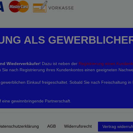
UNG ALS GEWERBLICHE
und Wiederverkäufer
! Dazu ist neben der
Registrierung eines Kunden
eln Sie nach Registrierung ihres Kundenkontos einen geeigneten Nachwe
gewerblichen Einkauf freigeschaltet. Sobald Sie nach Freischaltung in
f eine gewinnbringende Partnerschaft.
aten­schutz­erklärung
AGB
Widerrufs­recht
Vertrag widerru