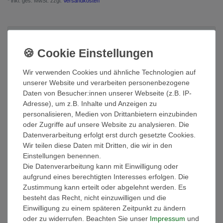
* inkl. ges. MwSt. zzgl.
Versandkosten
Beschreibung
Weitere Details
Wir verwenden Cookies und ähnliche Technologien auf
unserer Website und verarbeiten personenbezogene
Daten von Besucher:innen unserer Webseite (z.B. IP-
EU-Verantwortlicher
Adresse), um z.B. Inhalte und Anzeigen zu
personalisieren, Medien von Drittanbietern einzubinden
oder Zugriffe auf unsere Website zu analysieren. Die
Hersteller
Datenverarbeitung erfolgt erst durch gesetzte Cookies.
Wir teilen diese Daten mit Dritten, die wir in den
Einstellungen benennen.
Ausstattung:
Die Datenverarbeitung kann mit Einwilligung oder
- Die Handtücher sind gewebt und besonders saugstark!
aufgrund eines berechtigten Interesses erfolgen. Die
- Griffiges Volumen
Zustimmung kann erteilt oder abgelehnt werden. Es
- Sanfter Massageeffekt
besteht das Recht, nicht einzuwilligen und die
- Hautsympathisch und Strapazierfähig
Einwilligung zu einem späteren Zeitpunkt zu ändern
- Hochwertige dekorative Bordüre im klassischen Design
oder zu widerrufen. Beachten Sie unser
Impressum
und