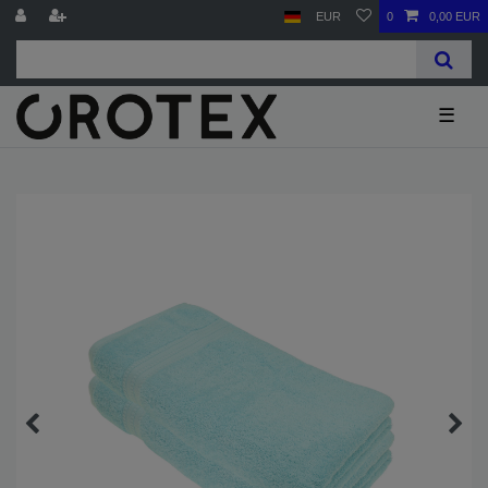
EUR
0
0,00 EUR
☰