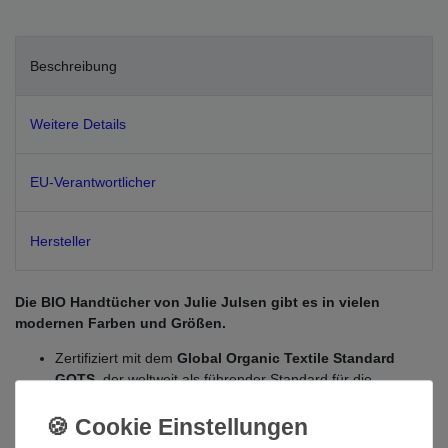
Beschreibung
Weitere Details
EU-Verantwortlicher
Hersteller
Die BIO Handtücher von Julie Julsen gibt es in vielen
modernen Farben und Größen.
Zertifiziert mit dem
Global Organic Textile Standard
GOTS
, der weltweit als führender Standard für die
Verarbeitung von Textilien aus biologisch erzeugten
Naturfasern anerkannt ist.
Zertifiziert nach
OEKO-TEX STANDARD 100
. Alle