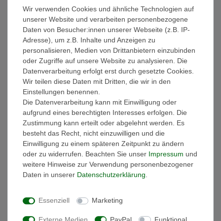
Bestandteile dieses Artikels wurden auf Schadstoffe
Wir verwenden Cookies und ähnliche Technologien auf
geprüft, somit ist der Artikel gesundheitlich unbedenklich.
unserer Website und verarbeiten personenbezogene
Die Qualität der BIO Handtücher erfüllt somit alle
Daten von Besucher:innen unserer Webseite (z.B. IP-
Voraussetzungen für ein hochwertiges Accessoire im
Adresse), um z.B. Inhalte und Anzeigen zu
Badezimmer.
personalisieren, Medien von Drittanbietern einzubinden
oder Zugriffe auf unsere Website zu analysieren. Die
Mit einer Grammatur von 550g/qm garantieren unsere
Datenverarbeitung erfolgt erst durch gesetzte Cookies.
pflegeleichten BIO Handtücher optimale Saugfähigkeit, vereint mit
Wir teilen diese Daten mit Dritten, die wir in den
überragender Weichheit und Flauschigkeit. Dabei ist der
Einstellungen benennen.
hochwertige Naturstoff Baumwolle besonders hautsympathisch
Die Datenverarbeitung kann mit Einwilligung oder
und antiallergisch. Unsere Frotteehandtücher sind waschbar bis
aufgrund eines berechtigten Interesses erfolgen. Die
60°C und trocknergeeignet. Der verarbeitete hochwertige
Zustimmung kann erteilt oder abgelehnt werden. Es
Ringgarn, mit kurzem dichten Flor, verhindert ein Hängenbleiben
besteht das Recht, nicht einzuwilligen und die
und Ziehen von Fäden durch spitze Gegenstände, wie
Einwilligung zu einem späteren Zeitpunkt zu ändern
beispielsweise Schmuck.
oder zu widerrufen. Beachten Sie unser
Impressum
und
weitere Hinweise zur Verwendung personenbezogener
Die dauerhafte und stabile Form zeichnet das BIO Handtuch
Daten in unserer
Daten­schutz­erklärung
.
ebenso aus wie die Bordüre die sich beim waschen nicht
zusammenzieht - hohe Strapazierfähigkeit und Langlebigkeit steht
hier an erster Stelle. Beim praktisch-eingenähten
Essenziell
Marketing
Kordelaufhänger sorgt eine Sicherheitsnaht für besonders lange
Haltbarkeit und ermöglicht ein unkompliziertes Aufhängen am
Externe Medien
PayPal
Funktional