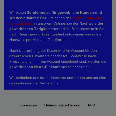
Wir bieten
Sonderpreise für gewerbliche Kunden und
Wiederverkäufer
! Dazu ist neben der
Registrierung eines
Kundenkontos
in unserem Onlineshop der
Nachweis der
gewerblichen Tätigkeit
erforderlich. Bitte übermitteln Sie
nach Registrierung ihres Kundenkontos einen geeigneten
Nachweis per Mail an office@orotex.de.
Nach Überprüfung der Daten wird Ihr Account für den
gewerblichen Einkauf freigeschaltet. Sobald Sie nach
Freischaltung in Ihrem Account eingeloggt sind, werden die
gewerblichen Netto-Einkaufspreise
angezeigt.
Wir bedanken uns für ihr Interesse und freuen uns auf eine
gewinnbringende Partnerschaft.
Impressum
Daten­schutz­erklärung
AGB