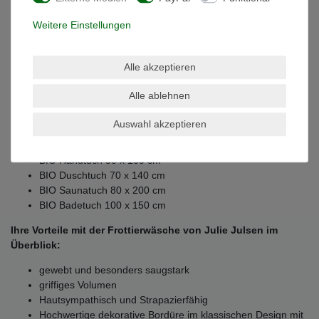
Handtuchhaken.
Weitere Einstellungen
Durch die große Farbauswahl lassen sich unsere BIO Handtücher
nach Lust und Laune in vielen Varianten kombinieren. Mit
unseren BIO Handtüchern sorgen Sie für ein Wellnesserlebnis im
Alle akzeptieren
eigenen Badezimmer.
Alle ablehnen
Grössenübersicht:
Auswahl akzeptieren
BIO Waschhandschuh 15 x 21 cm
BIO Gästetuch 30 x 50 cm
BIO Handtuch 50 x 100 cm
BIO Duschtuch 70 x 140 cm
BIO Saunatuch 80 x 200 cm
BIO Badetuch 100 x 150 cm
Ihre Vorteile mit der Frottierwäsche von Julie Julsen im
Überblick:
gewebt und besonders saugstark
griffiges Volumen
Hautsympathisch und Strapazierfähig
Hochwertige dekorative Bordüre im klassischen Design mit