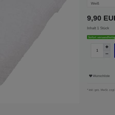
9,90 E
Inhalt
1
Stück
Sofort versandfertig
Wunschliste
* inkl. ges. MwSt. zzgl