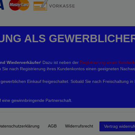
UNG ALS GEWERBLICHE
und Wiederverkäufer
! Dazu ist neben der
Registrierung eines Kunden
eln Sie nach Registrierung ihres Kundenkontos einen geeigneten Nachwe
gewerblichen Einkauf freigeschaltet. Sobald Sie nach Freischaltung in
f eine gewinnbringende Partnerschaft.
aten­schutz­erklärung
AGB
Widerrufs­recht
Vertrag widerru