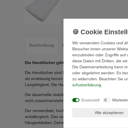
Wir verwenden Cookies und äh
Beschreibung
Weitere Details
EU-Verantwortli
Besucher:innen unserer Webseit
einzubinden oder Zugriffe auf 
diese Daten mit Dritten, die w
Die Handtücher gibt es in 15 modernen Farben
Die Datenverarbeitung kann mit
Die Handtücher sind besonders flauschig saugstark. Da s
oder abgelehnt werden. Es best
als erstklassig bezeichnen – ein Muss für jedes Bad. Die
zu widerrufen. Beachten Sie 
Langlebigkeit. Die Handtücher sind waschbar bis 95 °C 
schutz­erklärung
.
Die dauerhafte stabile Form zeichnet das Handtuch eben
Essenziell
Marketi
nicht zusammenzieht - hohe Strapazierfähigkeit Langlebigk
Der verwendete, hochwertige Naturstoff Baumwolle ist 
Alle akzeptieren
antiallergisch. Das verarbeitete hochwertige Ringgarn mi
Hängenbleiben Ziehen von Fäden durch spitze Gegenst