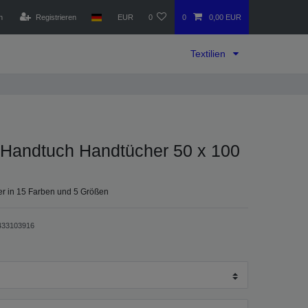
n
Registrieren
EUR
0
0
0,00 EUR
Textilien
Handtuch Handtücher 50 x 100
r in 15 Farben und 5 Größen
433103916