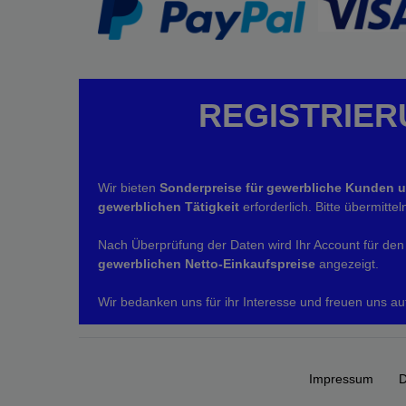
REGISTRIER
Wir bieten
Sonderpreise für gewerbliche Kunden 
gewerblichen Tätigkeit
erforderlich. Bitte übermitt
Nach Überprüfung der Daten wird Ihr Account für den 
gewerblichen Netto-Einkaufspreise
angezeigt.
Wir bedanken uns für ihr Interesse und freuen uns au
Impressum
D