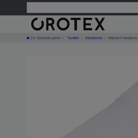
Zur Startseite gehen
Textilien
Handtücher
Miamar® Handtuch 