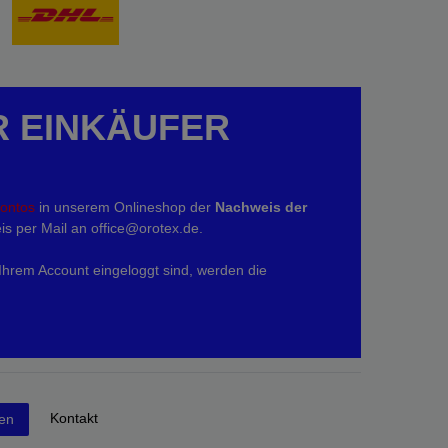
R EINKÄUFER
kontos
in unserem Onlineshop der
Nachweis der
is per Mail an office@orotex.de.
 Ihrem Account eingeloggt sind, werden die
Kontakt
fen