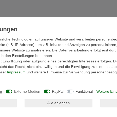
nliche Technologien auf unserer Website und verarbeiten personenb
cher
Hersteller
e (z.B. IP-Adresse), um z.B. Inhalte und Anzeigen zu personalisieren
unsere Website zu analysieren. Die Datenverarbeitung erfolgt erst durc
ir in den Einstellungen benennen.
 Einwilligung oder aufgrund eines berechtigten Interesses erfolgen. D
ie auch sehr schnell trocknen kann man sie nur
eht das Recht, nicht einzuwilligen und die Einwilligung zu einem spät
 Frottierwäsche besticht durch höchste
unser
Impressum
und weitere Hinweise zur Verwendung personenbezog
(Buntwäsche bis 60 °C Weißwäsche bis 95 °C).
so aus wie die Bordüre die sich beim waschen
ng
Externe Medien
PayPal
Funktional
Weitere Eins
eit steht hier an erster Stelle.
besonders saugfähig, hautsympathisch
Alle ablehnen
t kurzem dichtem Flor verhindert ein
ände.