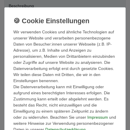
Beschreibung
Weitere Details
Wir verwenden Cookies und ähnliche Technologien auf
unserer Website und verarbeiten personenbezogene
EU-Verantwortlicher
Daten von Besucher:innen unserer Webseite (z.B. IP-
Adresse), um z.B. Inhalte und Anzeigen zu
personalisieren, Medien von Drittanbietern einzubinden
Hersteller
oder Zugriffe auf unsere Website zu analysieren. Die
Datenverarbeitung erfolgt erst durch gesetzte Cookies.
Die Handtücher gibt es in 15 modernen Farben
Wir teilen diese Daten mit Dritten, die wir in den
Einstellungen benennen.
Die Handtücher sind besonders flauschig saugstark. Da sie auch
Die Datenverarbeitung kann mit Einwilligung oder
sehr schnell trocknen kann man sie nur als erstklassig
aufgrund eines berechtigten Interesses erfolgen. Die
bezeichnen – ein Muss für jedes Bad. Die Frottierwäsche besticht
Zustimmung kann erteilt oder abgelehnt werden. Es
durch höchste Langlebigkeit. Die Handtücher sind waschbar bis
besteht das Recht, nicht einzuwilligen und die
95 °C (Buntwäsche bis 60 °C Weißwäsche bis 95 °C).
Einwilligung zu einem späteren Zeitpunkt zu ändern
oder zu widerrufen. Beachten Sie unser
Impressum
und
Die dauerhafte stabile Form zeichnet das Handtuch ebenso aus
weitere Hinweise zur Verwendung personenbezogener
wie die Bordüre die sich beim waschen nicht zusammenzieht -
Daten in unserer
Daten­schutz­erklärung
.