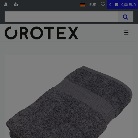
EUR
0
0,00 EUR
☰