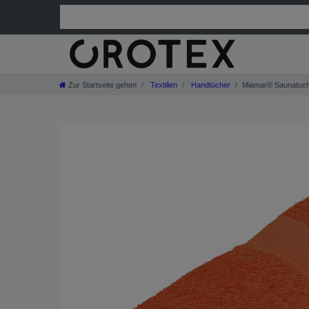
Zur Startseite gehen
Textilien
Handtücher
Miamar® Saunatuch