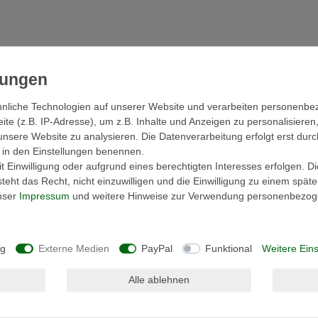
nliche Technologien auf unserer Website und verarbeiten personenb
cher
Hersteller
e (z.B. IP-Adresse), um z.B. Inhalte und Anzeigen zu personalisieren
unsere Website zu analysieren. Die Datenverarbeitung erfolgt erst durc
ir in den Einstellungen benennen.
 Einwilligung oder aufgrund eines berechtigten Interesses erfolgen. D
ie auch sehr schnell trocknen kann man sie nur
eht das Recht, nicht einzuwilligen und die Einwilligung zu einem spät
 Frottierwäsche besticht durch höchste
unser
Impressum
und weitere Hinweise zur Verwendung personenbezog
(Buntwäsche bis 60 °C Weißwäsche bis 95 °C).
so aus wie die Bordüre die sich beim waschen
ng
Externe Medien
PayPal
Funktional
Weitere Eins
eit steht hier an erster Stelle.
besonders saugfähig, hautsympathisch
Alle ablehnen
t kurzem dichtem Flor verhindert ein
ände.