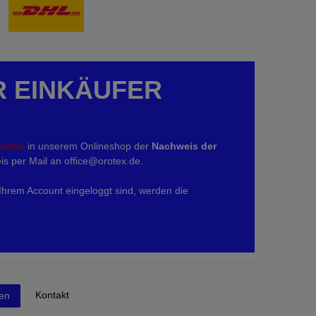
R EINKÄUFER
kontos
in unserem Onlineshop der
Nachweis der
is per Mail an office@orotex.de.
 Ihrem Account eingeloggt sind, werden die
Kontakt
fen