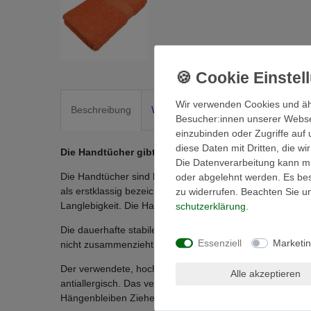
Wir verwenden Cookies und äh
Beschreibung
Weitere Details
EU-Verantwortli
Besucher:innen unserer Webseit
einzubinden oder Zugriffe auf 
diese Daten mit Dritten, die w
Die Handtücher gibt es in 15 modernen Farben
Die Datenverarbeitung kann mit
Die Handtücher sind besonders flauschig saugstark. Da s
oder abgelehnt werden. Es best
als erstklassig bezeichnen – ein Muss für jedes Bad. Die
zu widerrufen. Beachten Sie 
Langlebigkeit. Die Handtücher sind waschbar bis 95 °C 
schutz­erklärung
.
Die dauerhafte stabile Form zeichnet das Handtuch eben
Essenziell
Marketi
nicht zusammenzieht - hohe Strapazierfähigkeit Langlebigk
Der verwendete, hochwertige Naturstoff Baumwolle ist 
Alle akzeptieren
antiallergisch. Das verarbeitete hochwertige Ringgarn mi
Hängenbleiben Ziehen von Fäden durch spitze Gegenst