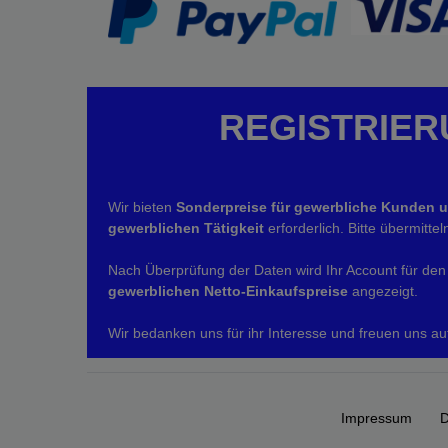
REGISTRIER
Wir bieten
Sonderpreise für gewerbliche Kunden 
gewerblichen Tätigkeit
erforderlich. Bitte übermitt
Nach Überprüfung der Daten wird Ihr Account für den 
gewerblichen Netto-Einkaufspreise
angezeigt.
Wir bedanken uns für ihr Interesse und freuen uns au
Impressum
D