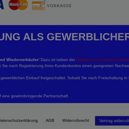
UNG ALS GEWERBLICHE
und Wiederverkäufer
! Dazu ist neben der
Registrierung eines Kunden
eln Sie nach Registrierung ihres Kundenkontos einen geeigneten Nachwe
gewerblichen Einkauf freigeschaltet. Sobald Sie nach Freischaltung in
f eine gewinnbringende Partnerschaft.
aten­schutz­erklärung
AGB
Widerrufs­recht
Vertrag widerru