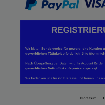
REGISTRIER
Wir bieten
Sonderpreise für gewerbliche Kunden 
gewerblichen Tätigkeit
erforderlich. Bitte übermitt
Nach Überprüfung der Daten wird Ihr Account für den 
gewerblichen Netto-Einkaufspreise
angezeigt.
Wir bedanken uns für ihr Interesse und freuen uns au
Impressum
D