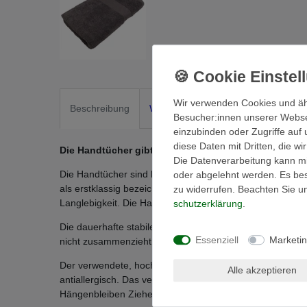
Wir verwenden Cookies und äh
Beschreibung
Weitere Details
EU-Verantwortli
Besucher:innen unserer Webseit
einzubinden oder Zugriffe auf 
diese Daten mit Dritten, die w
Die Handtücher gibt es in 15 modernen Farben
Die Datenverarbeitung kann mit
Die Handtücher sind besonders flauschig saugstark. Da s
oder abgelehnt werden. Es best
als erstklassig bezeichnen – ein Muss für jedes Bad. Die
zu widerrufen. Beachten Sie 
Langlebigkeit. Die Handtücher sind waschbar bis 95 °C 
schutz­erklärung
.
Die dauerhafte stabile Form zeichnet das Handtuch eben
Essenziell
Marketi
nicht zusammenzieht - hohe Strapazierfähigkeit Langlebigk
Der verwendete, hochwertige Naturstoff Baumwolle ist 
Alle akzeptieren
antiallergisch. Das verarbeitete hochwertige Ringgarn mi
Hängenbleiben Ziehen von Fäden durch spitze Gegenst