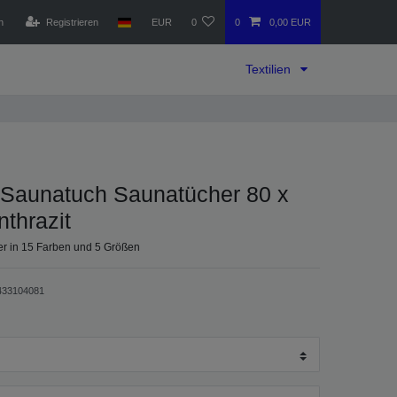
n
Registrieren
EUR
0
0
0,00 EUR
Textilien
Saunatuch Saunatücher 80 x
thrazit
r in 15 Farben und 5 Größen
433104081