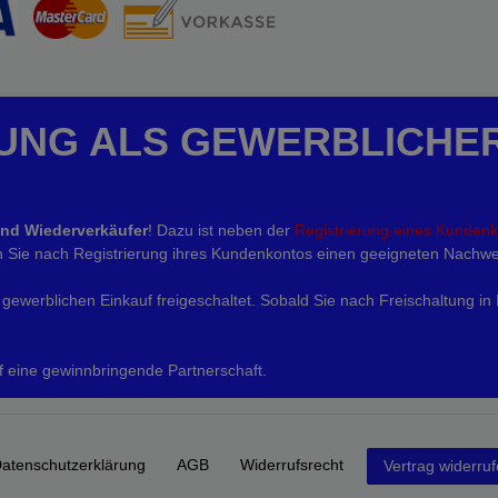
UNG ALS GEWERBLICHE
und Wiederverkäufer
! Dazu ist neben der
Registrierung eines Kunden
eln Sie nach Registrierung ihres Kundenkontos einen geeigneten Nachwe
gewerblichen Einkauf freigeschaltet. Sobald Sie nach Freischaltung in
f eine gewinnbringende Partnerschaft.
aten­schutz­erklärung
AGB
Widerrufs­recht
Vertrag widerru