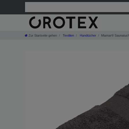
Zur Startseite gehen
Textilien
Handtücher
Miamar® Saunatuch 