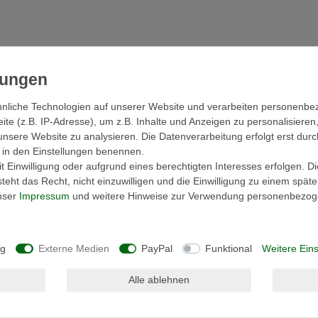
nliche Technologien auf unserer Website und verarbeiten personenb
cher
Hersteller
e (z.B. IP-Adresse), um z.B. Inhalte und Anzeigen zu personalisieren
unsere Website zu analysieren. Die Datenverarbeitung erfolgt erst durc
ir in den Einstellungen benennen.
 Einwilligung oder aufgrund eines berechtigten Interesses erfolgen. D
ie auch sehr schnell trocknen kann man sie nur
eht das Recht, nicht einzuwilligen und die Einwilligung zu einem spät
 Frottierwäsche besticht durch höchste
unser
Impressum
und weitere Hinweise zur Verwendung personenbezog
(Buntwäsche bis 60 °C Weißwäsche bis 95 °C).
so aus wie die Bordüre die sich beim waschen
ng
Externe Medien
PayPal
Funktional
Weitere Eins
eit steht hier an erster Stelle.
besonders saugfähig, hautsympathisch
Alle ablehnen
t kurzem dichtem Flor verhindert ein
ände.