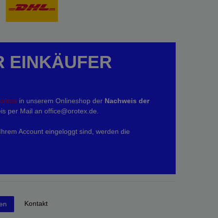
R EINKÄUFER
kontos
in unserem Onlineshop der
Nachweis der
is per Mail an office@orotex.de.
 Ihrem Account eingeloggt sind, werden die
Kontakt
fen