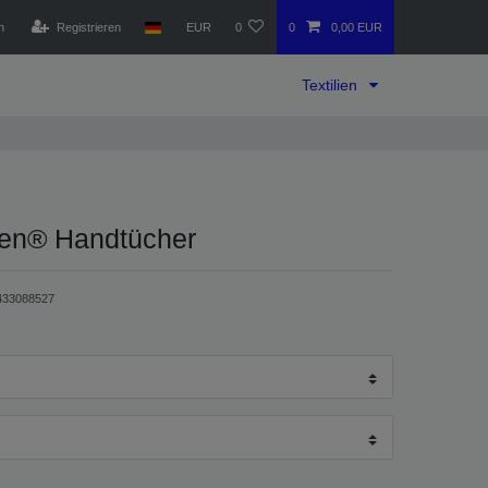
n
Registrieren
EUR
0
0
0,00 EUR
Textilien
sen® Handtücher
433088527