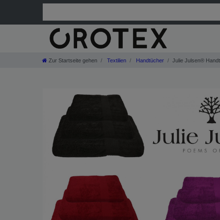
Zur Startseite gehen
Textilien
Handtücher
Julie Julsen® Hand