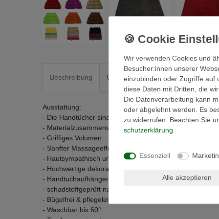
Wir verwenden Cookies und äh
Besucher:innen unserer Webseit
Beschreibung
Weitere Details
EU-Verantwortli
einzubinden oder Zugriffe auf 
diese Daten mit Dritten, die w
Die Datenverarbeitung kann mit
Ausstattung:
oder abgelehnt werden. Es best
- Die Handtücher sind gewebt und besonders saugstark!
zu widerrufen. Beachten Sie 
- Materialzusammensetztung: 100% Baumwolle
schutz­erklärung
.
- Griffiges Volumen
- Sanfter Massageeffekt
Essenziell
Marketi
- Hautsympathisch und Strapazierfähig
- Hochwertige dekorative Bordüre im klassischen Design
Alle akzeptieren
- Handtuchaufhänger
- schadstoffgeprüft nach Öko-Tex Standard 100
- Bügelfrei & pflegeleicht
- Waschbar bis 60°