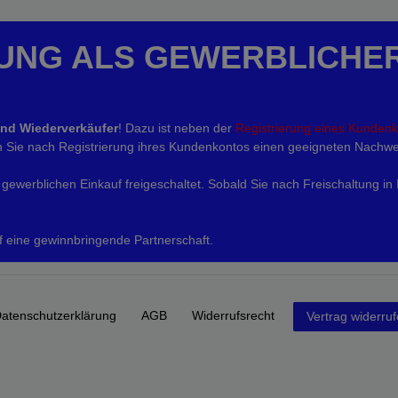
UNG ALS GEWERBLICHE
und Wiederverkäufer
! Dazu ist neben der
Registrierung eines Kunden
eln Sie nach Registrierung ihres Kundenkontos einen geeigneten Nachwe
gewerblichen Einkauf freigeschaltet. Sobald Sie nach Freischaltung in
f eine gewinnbringende Partnerschaft.
aten­schutz­erklärung
AGB
Widerrufs­recht
Vertrag widerru