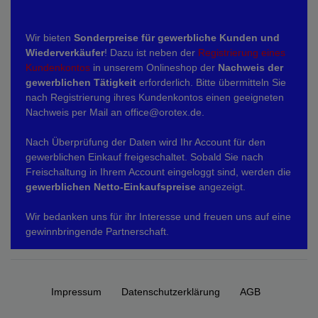
Wir bieten
Sonderpreise für gewerbliche Kunden und
Wiederverkäufer
! Dazu ist neben der
Registrierung eines
Kundenkontos
in unserem Onlineshop der
Nachweis der
gewerblichen Tätigkeit
erforderlich. Bitte übermitteln Sie
nach Registrierung ihres Kundenkontos einen geeigneten
Nachweis per Mail an office@orotex.de.
Nach Überprüfung der Daten wird Ihr Account für den
gewerblichen Einkauf freigeschaltet. Sobald Sie nach
Freischaltung in Ihrem Account eingeloggt sind, werden die
gewerblichen Netto-Einkaufspreise
angezeigt.
Wir bedanken uns für ihr Interesse und freuen uns auf eine
gewinnbringende Partnerschaft.
Impressum
Daten­schutz­erklärung
AGB