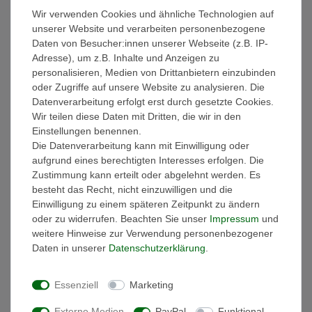
Wir verwenden Cookies und ähnliche Technologien auf
Weitere Details
unserer Website und verarbeiten personenbezogene
Daten von Besucher:innen unserer Webseite (z.B. IP-
EU-Verantwortlicher
Adresse), um z.B. Inhalte und Anzeigen zu
personalisieren, Medien von Drittanbietern einzubinden
oder Zugriffe auf unsere Website zu analysieren. Die
Hersteller
Datenverarbeitung erfolgt erst durch gesetzte Cookies.
Wir teilen diese Daten mit Dritten, die wir in den
Einstellungen benennen.
Ausstattung:
Die Datenverarbeitung kann mit Einwilligung oder
- Die Handtücher sind gewebt und besonders saugstark!
aufgrund eines berechtigten Interesses erfolgen. Die
- Materialzusammensetztung: 100% Baumwolle
Zustimmung kann erteilt oder abgelehnt werden. Es
- Griffiges Volumen
besteht das Recht, nicht einzuwilligen und die
- Sanfter Massageeffekt
Einwilligung zu einem späteren Zeitpunkt zu ändern
- Hautsympathisch und Strapazierfähig
oder zu widerrufen. Beachten Sie unser
Impressum
und
- Hochwertige dekorative Bordüre im klassischen Design mit
weitere Hinweise zur Verwendung personenbezogener
breitem Abschluss
Daten in unserer
Daten­schutz­erklärung
.
- Handtuchaufhänger
- schadstoffgeprüft nach Öko-Tex Standard 100
Essenziell
Marketing
- Bügelfrei & pflegeleicht
- Waschbar bis 60°
Externe Medien
PayPal
Funktional