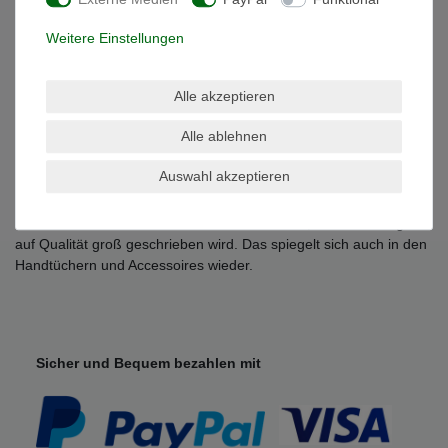
- Trocknergeeignet
- Qualität: 100% Baumwolle , 500 g/m²
Weitere Einstellungen
Grössen Übersicht:
-Waschhandschuh 15 x 21 cm
Alle akzeptieren
-Gästetuch 30 x 50 cm
-Handtuch 50 x 100 cm
Alle ablehnen
-Duschtuch 70 x 140 cm
-Badetuch 100 x 150 cm
Auswahl akzeptieren
-Saunatuch / Strandtuch 80 x 200 cm
Julie Julsen ist eine bekannte Schmuck Marke, bei der Wertigkeit
auf Qualität groß geschrieben wird. Das spiegelt sich auch in den
Handtüchern und Accessoires wieder.
Sicher und Bequem bezahlen mit