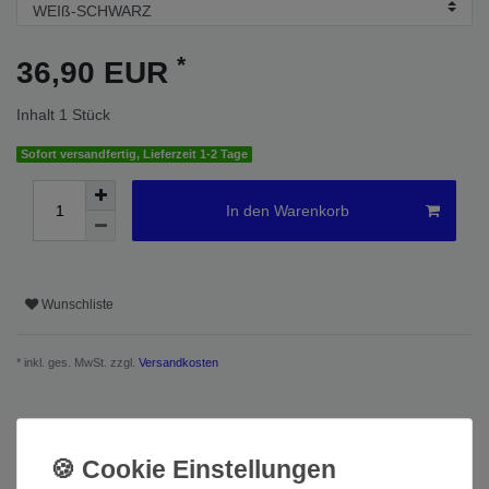
*
36,90 EUR
Inhalt
1
Stück
Sofort versandfertig, Lieferzeit 1-2 Tage
In den Warenkorb
Wunschliste
* inkl. ges. MwSt. zzgl.
Versandkosten
Beschreibung