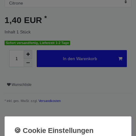
*
1,40 EUR
Inhalt
1
Stück
Sofort versandfertig, Lieferzeit 1-2 Tage
In den Warenkorb
Wunschliste
* inkl. ges. MwSt. zzgl.
Versandkosten
Beschreibung