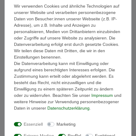
Wir verwenden Cookies und ähnliche Technologien auf
Weitere Details
unserer Website und verarbeiten personenbezogene
Daten von Besucher:innen unserer Webseite (z.B. IP-
EU-Verantwortlicher
Adresse), um z.B. Inhalte und Anzeigen zu
personalisieren, Medien von Drittanbietern einzubinden
oder Zugriffe auf unsere Website zu analysieren. Die
Hersteller
Datenverarbeitung erfolgt erst durch gesetzte Cookies.
Wir teilen diese Daten mit Dritten, die wir in den
Einstellungen benennen.
Ausstattung:
Die Datenverarbeitung kann mit Einwilligung oder
- Die Handtücher sind gewebt und besonders saugstark!
aufgrund eines berechtigten Interesses erfolgen. Die
- Materialzusammensetztung: 100% Baumwolle
Zustimmung kann erteilt oder abgelehnt werden. Es
- Griffiges Volumen
besteht das Recht, nicht einzuwilligen und die
- Sanfter Massageeffekt
Einwilligung zu einem späteren Zeitpunkt zu ändern
- Hautsympathisch und Strapazierfähig
oder zu widerrufen. Beachten Sie unser
Impressum
und
- Hochwertige dekorative Bordüre im klassischen Design mit
weitere Hinweise zur Verwendung personenbezogener
breitem Abschluss
Daten in unserer
Daten­schutz­erklärung
.
- Handtuchaufhänger
- schadstoffgeprüft nach Öko-Tex Standard 100
Essenziell
Marketing
- Bügelfrei & pflegeleicht
- Waschbar bis 60°
Externe Medien
PayPal
Funktional