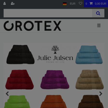
EUR
0
0,00 EUR
☰