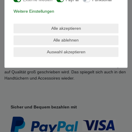
- Trocknergeeignet
- Qualität: 100% Baumwolle , 500 g/m²
Weitere Einstellungen
Grössen Übersicht:
-Waschhandschuh 15 x 21 cm
Alle akzeptieren
-Gästetuch 30 x 50 cm
-Handtuch 50 x 100 cm
Alle ablehnen
-Duschtuch 70 x 140 cm
-Badetuch 100 x 150 cm
Auswahl akzeptieren
-Saunatuch / Strandtuch 80 x 200 cm
Julie Julsen ist eine bekannte Schmuck Marke, bei der Wertigkeit
auf Qualität groß geschrieben wird. Das spiegelt sich auch in den
Handtüchern und Accessoires wieder.
Sicher und Bequem bezahlen mit