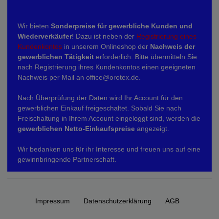
Wir bieten
Sonderpreise für gewerbliche Kunden und
Wiederverkäufer
! Dazu ist neben der
Registrierung eines
Kundenkontos
in unserem Onlineshop der
Nachweis der
gewerblichen Tätigkeit
erforderlich. Bitte übermitteln Sie
nach Registrierung ihres Kundenkontos einen geeigneten
Nachweis per Mail an office@orotex.de.
Nach Überprüfung der Daten wird Ihr Account für den
gewerblichen Einkauf freigeschaltet. Sobald Sie nach
Freischaltung in Ihrem Account eingeloggt sind, werden die
gewerblichen Netto-Einkaufspreise
angezeigt.
Wir bedanken uns für ihr Interesse und freuen uns auf eine
gewinnbringende Partnerschaft.
Impressum
Daten­schutz­erklärung
AGB