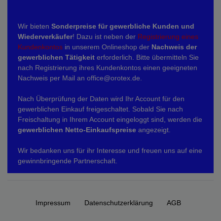
Wir bieten
Sonderpreise für gewerbliche Kunden und
Wiederverkäufer
! Dazu ist neben der
Registrierung eines
Kundenkontos
in unserem Onlineshop der
Nachweis der
gewerblichen Tätigkeit
erforderlich. Bitte übermitteln Sie
nach Registrierung ihres Kundenkontos einen geeigneten
Nachweis per Mail an office@orotex.de.
Nach Überprüfung der Daten wird Ihr Account für den
gewerblichen Einkauf freigeschaltet. Sobald Sie nach
Freischaltung in Ihrem Account eingeloggt sind, werden die
gewerblichen Netto-Einkaufspreise
angezeigt.
Wir bedanken uns für ihr Interesse und freuen uns auf eine
gewinnbringende Partnerschaft.
Impressum
Daten­schutz­erklärung
AGB