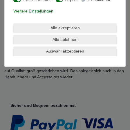
- Trocknergeeignet
- Qualität: 100% Baumwolle , 500 g/m²
Weitere Einstellungen
Grössen Übersicht:
-Waschhandschuh 15 x 21 cm
Alle akzeptieren
-Gästetuch 30 x 50 cm
-Handtuch 50 x 100 cm
Alle ablehnen
-Duschtuch 70 x 140 cm
-Badetuch 100 x 150 cm
Auswahl akzeptieren
-Saunatuch / Strandtuch 80 x 200 cm
Julie Julsen ist eine bekannte Schmuck Marke, bei der Wertigkeit
auf Qualität groß geschrieben wird. Das spiegelt sich auch in den
Handtüchern und Accessoires wieder.
Sicher und Bequem bezahlen mit