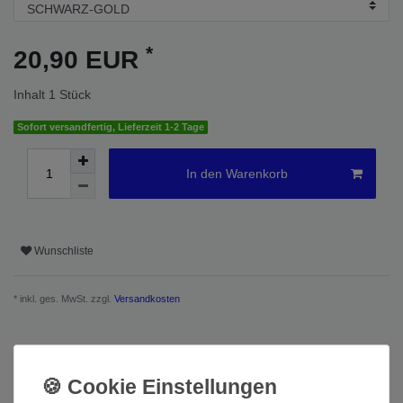
*
20,90 EUR
Inhalt
1
Stück
Sofort versandfertig, Lieferzeit 1-2 Tage
In den Warenkorb
Wunschliste
* inkl. ges. MwSt. zzgl.
Versandkosten
Beschreibung