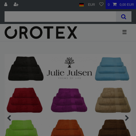
EUR
0
0,00 EUR
☰