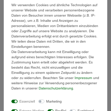
Wir verwenden Cookies und ähnliche Technologien auf
Weitere Details
unserer Website und verarbeiten personenbezogene
Daten von Besucher:innen unserer Webseite (z.B. IP-
EU-Verantwortlicher
Adresse), um z.B. Inhalte und Anzeigen zu
personalisieren, Medien von Drittanbietern einzubinden
oder Zugriffe auf unsere Website zu analysieren. Die
Hersteller
Datenverarbeitung erfolgt erst durch gesetzte Cookies.
Wir teilen diese Daten mit Dritten, die wir in den
Einstellungen benennen.
Ausstattung:
Die Datenverarbeitung kann mit Einwilligung oder
- Die Handtücher sind gewebt und besonders saugstark!
aufgrund eines berechtigten Interesses erfolgen. Die
- Materialzusammensetztung: 100% Baumwolle
Zustimmung kann erteilt oder abgelehnt werden. Es
- Griffiges Volumen
besteht das Recht, nicht einzuwilligen und die
- Sanfter Massageeffekt
Einwilligung zu einem späteren Zeitpunkt zu ändern
- Hautsympathisch und Strapazierfähig
oder zu widerrufen. Beachten Sie unser
Impressum
und
- Hochwertige dekorative Bordüre im klassischen Design mit
weitere Hinweise zur Verwendung personenbezogener
breitem Abschluss
Daten in unserer
Daten­schutz­erklärung
.
- Handtuchaufhänger
- schadstoffgeprüft nach Öko-Tex Standard 100
Essenziell
Marketing
- Bügelfrei & pflegeleicht
- Waschbar bis 60°
Externe Medien
PayPal
Funktional