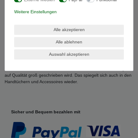
- Trocknergeeignet
- Qualität: 100% Baumwolle , 500 g/m²
Weitere Einstellungen
Grössen Übersicht:
-Waschhandschuh 15 x 21 cm
Alle akzeptieren
-Gästetuch 30 x 50 cm
-Handtuch 50 x 100 cm
Alle ablehnen
-Duschtuch 70 x 140 cm
-Badetuch 100 x 150 cm
Auswahl akzeptieren
-Saunatuch / Strandtuch 80 x 200 cm
Julie Julsen ist eine bekannte Schmuck Marke, bei der Wertigkeit
auf Qualität groß geschrieben wird. Das spiegelt sich auch in den
Handtüchern und Accessoires wieder.
Sicher und Bequem bezahlen mit