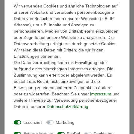
Wir verwenden Cookies und ähnliche Technologien auf
Weitere Details
unserer Website und verarbeiten personenbezogene
Daten von Besucher:innen unserer Webseite (z.B. IP-
EU-Verantwortlicher
Adresse), um z.B. Inhalte und Anzeigen zu
personalisieren, Medien von Drittanbietern einzubinden
oder Zugriffe auf unsere Website zu analysieren. Die
Hersteller
Datenverarbeitung erfolgt erst durch gesetzte Cookies.
Wir teilen diese Daten mit Dritten, die wir in den
Einstellungen benennen.
Ausstattung:
Die Datenverarbeitung kann mit Einwilligung oder
- Die Handtücher sind gewebt und besonders saugstark!
aufgrund eines berechtigten Interesses erfolgen. Die
- Materialzusammensetztung: 100% Baumwolle
Zustimmung kann erteilt oder abgelehnt werden. Es
- Griffiges Volumen
besteht das Recht, nicht einzuwilligen und die
- Sanfter Massageeffekt
Einwilligung zu einem späteren Zeitpunkt zu ändern
- Hautsympathisch und Strapazierfähig
oder zu widerrufen. Beachten Sie unser
Impressum
und
- Hochwertige dekorative Bordüre im klassischen Design mit
weitere Hinweise zur Verwendung personenbezogener
breitem Abschluss
Daten in unserer
Daten­schutz­erklärung
.
- Handtuchaufhänger
- schadstoffgeprüft nach Öko-Tex Standard 100
Essenziell
Marketing
- Bügelfrei & pflegeleicht
- Waschbar bis 60°
Externe Medien
PayPal
Funktional