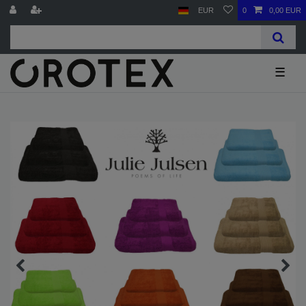
EUR
0
0,00 EUR
☰