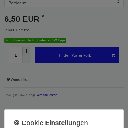
*
6,50 EUR
Inhalt
1
Stück
Sofort versandfertig, Lieferzeit 1-2 Tage
In den Warenkorb
Wunschliste
* inkl. ges. MwSt. zzgl.
Versandkosten
Beschreibung