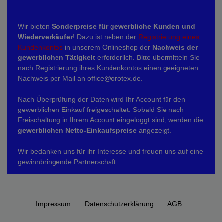
Wir bieten
Sonderpreise für gewerbliche Kunden und
Wiederverkäufer
! Dazu ist neben der
Registrierung eines
Kundenkontos
in unserem Onlineshop der
Nachweis der
gewerblichen Tätigkeit
erforderlich. Bitte übermitteln Sie
nach Registrierung ihres Kundenkontos einen geeigneten
Nachweis per Mail an office@orotex.de.
Nach Überprüfung der Daten wird Ihr Account für den
gewerblichen Einkauf freigeschaltet. Sobald Sie nach
Freischaltung in Ihrem Account eingeloggt sind, werden die
gewerblichen Netto-Einkaufspreise
angezeigt.
Wir bedanken uns für ihr Interesse und freuen uns auf eine
gewinnbringende Partnerschaft.
Impressum
Daten­schutz­erklärung
AGB