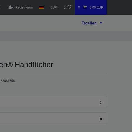
n
Registrieren
EUR
0
0
0,00 EUR
Textilien
sen® Handtücher
433081658