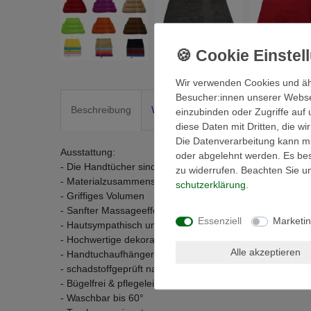
Wir verwenden Cookies und äh
Besucher:innen unserer Webseit
Beschreibung
Weitere Details
EU-Verantwortli
einzubinden oder Zugriffe auf 
diese Daten mit Dritten, die w
Die Datenverarbeitung kann mit
Ausstattung:
oder abgelehnt werden. Es best
- Die Handtücher sind gewebt und besonders saugstark!
zu widerrufen. Beachten Sie 
- Materialzusammensetztung: 100% Baumwolle
schutz­erklärung
.
- Griffiges Volumen
- Sanfter Massageeffekt
Essenziell
Marketi
- Hautsympathisch und Strapazierfähig
- Hochwertige dekorative Bordüre im klassischen Design
Alle akzeptieren
- Handtuchaufhänger
- schadstoffgeprüft nach Öko-Tex Standard 100
- Bügelfrei & pflegeleicht
- Waschbar bis 60°