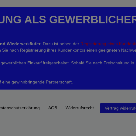
UNG ALS GEWERBLICHE
und Wiederverkäufer
! Dazu ist neben der
Registrierung eines Kunden
eln Sie nach Registrierung ihres Kundenkontos einen geeigneten Nachwe
gewerblichen Einkauf freigeschaltet. Sobald Sie nach Freischaltung in
f eine gewinnbringende Partnerschaft.
aten­schutz­erklärung
AGB
Widerrufs­recht
Vertrag widerru