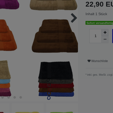
22,90 
Inhalt
1
Stück
Sofort versandfertig
Wunschliste
* inkl. ges. MwSt. zzgl