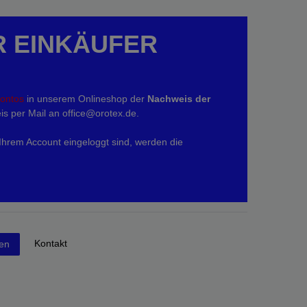
R EINKÄUFER
kontos
in unserem Onlineshop der
Nachweis der
is per Mail an office@orotex.de.
 Ihrem Account eingeloggt sind, werden die
Kontakt
fen