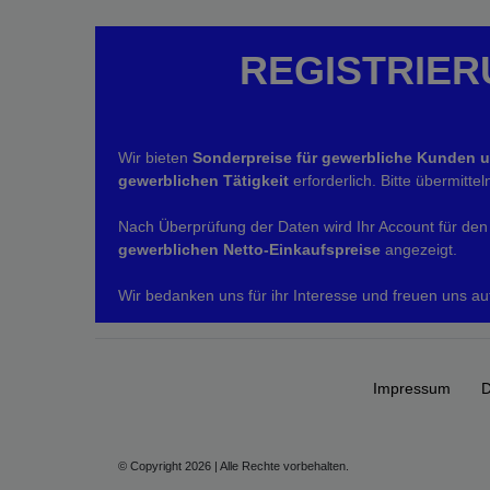
REGISTRIER
Wir bieten
Sonderpreise für gewerbliche Kunden 
gewerblichen Tätigkeit
erforderlich. Bitte übermitt
Nach Überprüfung der Daten wird Ihr Account für den 
gewerblichen Netto-Einkaufspreise
angezeigt.
Wir bedanken uns für ihr Interesse und freuen uns au
Impressum
D
© Copyright 2026 | Alle Rechte vorbehalten.