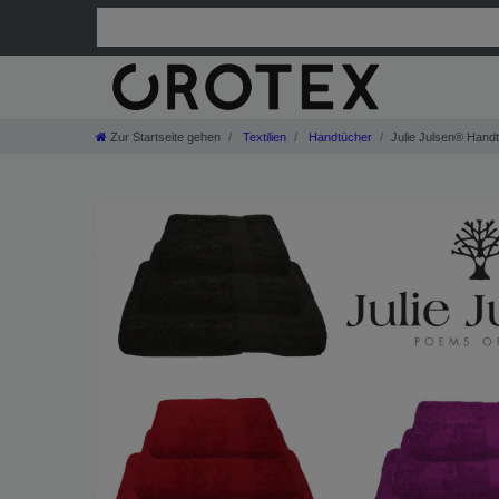
Zur Startseite gehen
Textilien
Handtücher
Julie Julsen® Hand