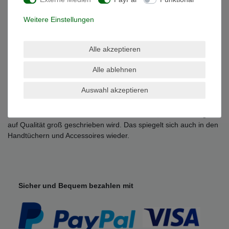
- Trocknergeeignet
- Qualität: 100% Baumwolle , 500 g/m²
Weitere Einstellungen
Grössen Übersicht:
-Waschhandschuh 15 x 21 cm
Alle akzeptieren
-Gästetuch 30 x 50 cm
-Handtuch 50 x 100 cm
Alle ablehnen
-Duschtuch 70 x 140 cm
-Badetuch 100 x 150 cm
Auswahl akzeptieren
-Saunatuch / Strandtuch 80 x 200 cm
Julie Julsen ist eine bekannte Schmuck Marke, bei der Wertigkeit
auf Qualität groß geschrieben wird. Das spiegelt sich auch in den
Handtüchern und Accessoires wieder.
Sicher und Bequem bezahlen mit