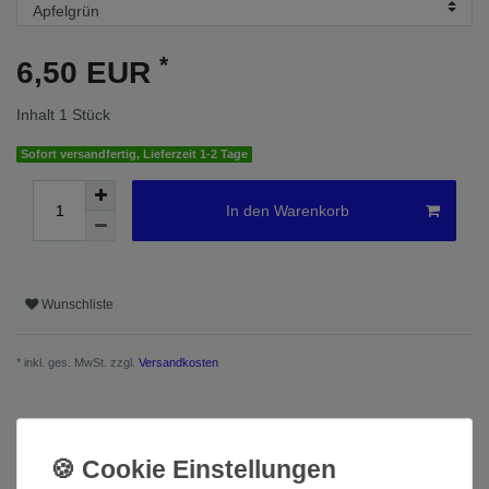
*
6,50 EUR
Inhalt
1
Stück
Sofort versandfertig, Lieferzeit 1-2 Tage
In den Warenkorb
Wunschliste
* inkl. ges. MwSt. zzgl.
Versandkosten
Beschreibung