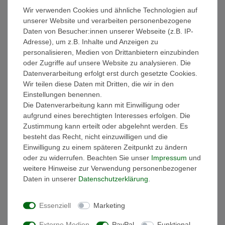
Wir verwenden Cookies und ähnliche Technologien auf
Weitere Details
unserer Website und verarbeiten personenbezogene
Daten von Besucher:innen unserer Webseite (z.B. IP-
EU-Verantwortlicher
Adresse), um z.B. Inhalte und Anzeigen zu
personalisieren, Medien von Drittanbietern einzubinden
oder Zugriffe auf unsere Website zu analysieren. Die
Hersteller
Datenverarbeitung erfolgt erst durch gesetzte Cookies.
Wir teilen diese Daten mit Dritten, die wir in den
Einstellungen benennen.
Ausstattung:
Die Datenverarbeitung kann mit Einwilligung oder
- Die Handtücher sind gewebt und besonders saugstark!
aufgrund eines berechtigten Interesses erfolgen. Die
- Materialzusammensetztung: 100% Baumwolle
Zustimmung kann erteilt oder abgelehnt werden. Es
- Griffiges Volumen
besteht das Recht, nicht einzuwilligen und die
- Sanfter Massageeffekt
Einwilligung zu einem späteren Zeitpunkt zu ändern
- Hautsympathisch und Strapazierfähig
oder zu widerrufen. Beachten Sie unser
Impressum
und
- Hochwertige dekorative Bordüre im klassischen Design mit
weitere Hinweise zur Verwendung personenbezogener
breitem Abschluss
Daten in unserer
Daten­schutz­erklärung
.
- Handtuchaufhänger
- schadstoffgeprüft nach Öko-Tex Standard 100
Essenziell
Marketing
- Bügelfrei & pflegeleicht
- Waschbar bis 60°
Externe Medien
PayPal
Funktional