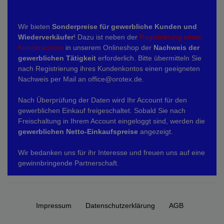
Wir bieten
Sonderpreise für gewerbliche Kunden und
Wiederverkäufer
! Dazu ist neben der
Registrierung eines
Kundenkontos
in unserem Onlineshop der
Nachweis der
gewerblichen Tätigkeit
erforderlich. Bitte übermitteln Sie
nach Registrierung ihres Kundenkontos einen geeigneten
Nachweis per Mail an office@orotex.de.
Nach Überprüfung der Daten wird Ihr Account für den
gewerblichen Einkauf freigeschaltet. Sobald Sie nach
Freischaltung in Ihrem Account eingeloggt sind, werden die
gewerblichen Netto-Einkaufspreise
angezeigt.
Wir bedanken uns für ihr Interesse und freuen uns auf eine
gewinnbringende Partnerschaft.
Impressum
Daten­schutz­erklärung
AGB