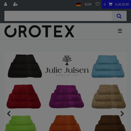
EUR
0
0,00 EUR
☰