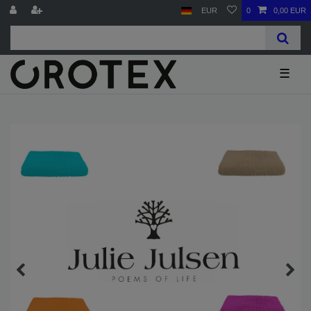
EUR
0
0,00 EUR
☰