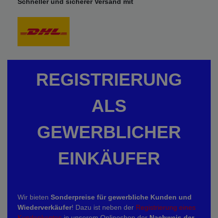
Schneller und sicherer Versand mit
REGISTRIERUNG
ALS
GEWERBLICHER
EINKÄUFER
Wir bieten
Sonderpreise für gewerbliche Kunden und
Wiederverkäufer
! Dazu ist neben der
Registrierung eines
Kundenkontos
in unserem Onlineshop der
Nachweis der