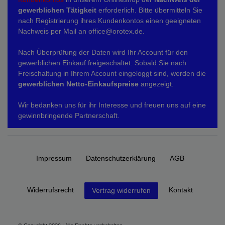
gewerblichen Tätigkeit
erforderlich. Bitte übermitteln Sie
nach Registrierung ihres Kundenkontos einen geeigneten
Nachweis per Mail an office@orotex.de.
Nach Überprüfung der Daten wird Ihr Account für den
gewerblichen Einkauf freigeschaltet. Sobald Sie nach
Freischaltung in Ihrem Account eingeloggt sind, werden die
gewerblichen Netto-Einkaufspreise
angezeigt.
Wir bedanken uns für ihr Interesse und freuen uns auf eine
gewinnbringende Partnerschaft.
Impressum
Daten­schutz­erklärung
AGB
Widerrufs­recht
Kontakt
Vertrag widerrufen