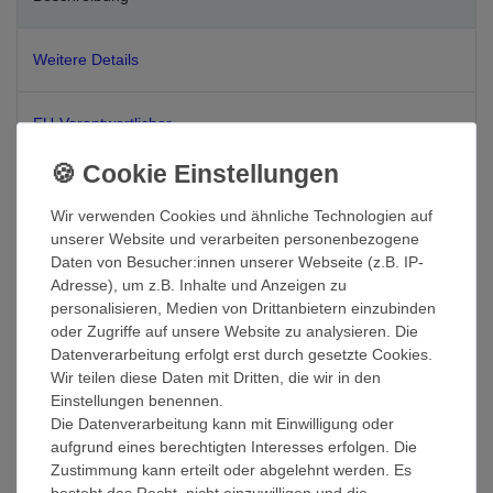
Weitere Details
EU-Verantwortlicher
Hersteller
Wir verwenden Cookies und ähnliche Technologien auf
unserer Website und verarbeiten personenbezogene
Die Handtücher von Julie Julsen® gibt es in vielen
Daten von Besucher:innen unserer Webseite (z.B. IP-
modernen Farben
Adresse), um z.B. Inhalte und Anzeigen zu
personalisieren, Medien von Drittanbietern einzubinden
Die Handtücher sind besonders weich und saugstark. Da sie auch
oder Zugriffe auf unsere Website zu analysieren. Die
sehr schnell trocknen kann man sie nur als erstklassig
Datenverarbeitung erfolgt erst durch gesetzte Cookies.
bezeichnen – ein Muss für jedes Bad. Die Frottierwäsche besticht
Wir teilen diese Daten mit Dritten, die wir in den
durch höchste Langlebigkeit. Die Handtücher sind
waschbar bis
Einstellungen benennen.
95 °C (Buntwäsche bis 60 °C und Weißwäsche bis 95 °C
).
Die Datenverarbeitung kann mit Einwilligung oder
aufgrund eines berechtigten Interesses erfolgen. Die
Die dauerhafte und stabile Form zeichnet das Handtuch ebenso
Zustimmung kann erteilt oder abgelehnt werden. Es
aus wie die Bordüre die sich beim waschen nicht zusammenzieht