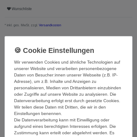
Wunschliste
* inkl. ges. MwSt. zzgl.
Versandkosten
Beschreibung
Wir verwenden Cookies und ähnliche Technologien auf
Weitere Details
unserer Website und verarbeiten personenbezogene
Daten von Besucher:innen unserer Webseite (z.B. IP-
Adresse), um z.B. Inhalte und Anzeigen zu
EU-Verantwortlicher
personalisieren, Medien von Drittanbietern einzubinden
oder Zugriffe auf unsere Website zu analysieren. Die
Datenverarbeitung erfolgt erst durch gesetzte Cookies.
Hersteller
Wir teilen diese Daten mit Dritten, die wir in den
Einstellungen benennen.
Die Datenverarbeitung kann mit Einwilligung oder
Miamar Handtücher gibt es in 15 modernen Farben
aufgrund eines berechtigten Interesses erfolgen. Die
Zustimmung kann erteilt oder abgelehnt werden. Es
Die Handtücher sind besonders flauschig und saugstark. Da sie