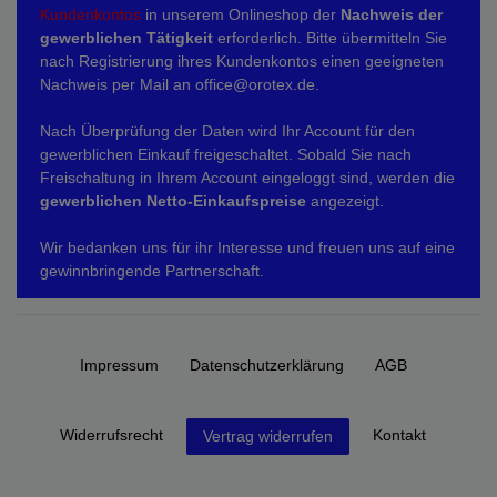
Kundenkontos
in unserem Onlineshop der
Nachweis der
gewerblichen Tätigkeit
erforderlich. Bitte übermitteln Sie
nach Registrierung ihres Kundenkontos einen geeigneten
Nachweis per Mail an office@orotex.de.
Nach Überprüfung der Daten wird Ihr Account für den
gewerblichen Einkauf freigeschaltet. Sobald Sie nach
Freischaltung in Ihrem Account eingeloggt sind, werden die
gewerblichen Netto-Einkaufspreise
angezeigt.
Wir bedanken uns für ihr Interesse und freuen uns auf eine
gewinnbringende Partnerschaft.
Impressum
Daten­schutz­erklärung
AGB
Widerrufs­recht
Kontakt
Vertrag widerrufen