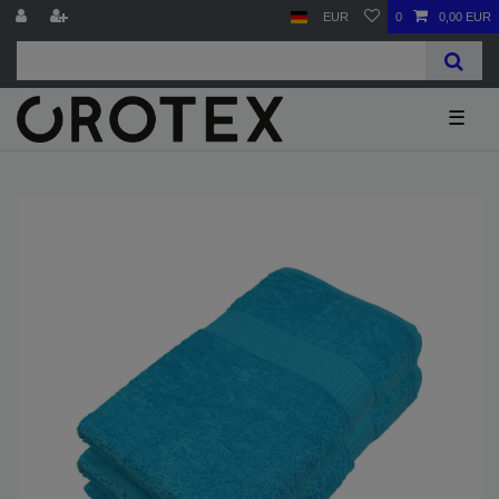
EUR
0
0,00 EUR
☰