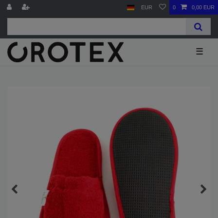
EUR
0
0,00 EUR
☰