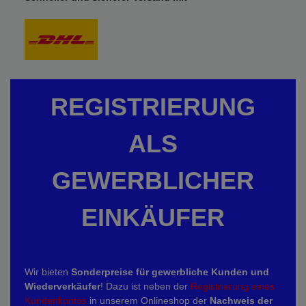
REGISTRIERUNG
ALS
GEWERBLICHER
EINKÄUFER
Wir bieten
Sonderpreise für gewerbliche Kunden und
Wiederverkäufer
! Dazu ist neben der
Registrierung eines
Kundenkontos
in unserem Onlineshop der
Nachweis der