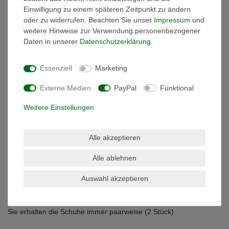
Ausführung:
Einwilligung zu einem späteren Zeitpunkt zu ändern
oder zu widerrufen. Beachten Sie unser
Impressum
und
Ideal für den Spa Bereich oder auch für Besucher, Gäste und den
weitere Hinweise zur Verwendung personenbezogener
Urlaub! Auch als Alltags-Hausschuh geeignet. Einfach und
Daten in unserer
Daten­schutz­erklärung
.
Hygienisch.
Essenziell
Marketing
Pflegehinweis: Handwäsche (kalt), Für die Maschinenwäsche
empfehlen wir Ihnen den Gebrauch eines Wäschesäckchens und
Externe Medien
PayPal
Funktional
den Schongang.
Weitere Einstellungen
Varianten:
Alle akzeptieren
38/42 Länge ca 29 cm
Alle ablehnen
42/46 Länge ca 31,5 cm
Auswahl akzeptieren
Lieferumfang:
Sie erhalten die Schuhe immer paarweise (2 Stück)