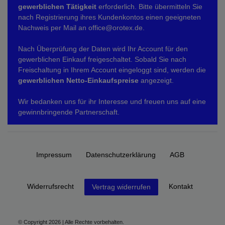
gewerblichen Tätigkeit
erforderlich. Bitte übermitteln Sie
nach Registrierung ihres Kundenkontos einen geeigneten
Nachweis per Mail an office@orotex.de.
Nach Überprüfung der Daten wird Ihr Account für den
gewerblichen Einkauf freigeschaltet. Sobald Sie nach
Freischaltung in Ihrem Account eingeloggt sind, werden die
gewerblichen Netto-Einkaufspreise
angezeigt.
Wir bedanken uns für ihr Interesse und freuen uns auf eine
gewinnbringende Partnerschaft.
Impressum
Daten­schutz­erklärung
AGB
Widerrufs­recht
Kontakt
Vertrag widerrufen
© Copyright 2026 | Alle Rechte vorbehalten.