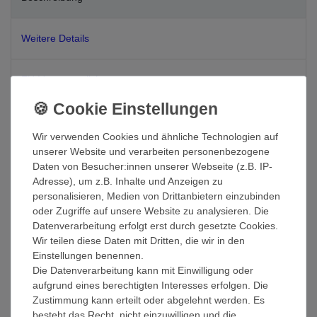
Weitere Details
EU-Verantwortlicher
Hersteller
Wir verwenden Cookies und ähnliche Technologien auf
unserer Website und verarbeiten personenbezogene
Baumwoll Pantoffel von Julie Julsen®
Daten von Besucher:innen unserer Webseite (z.B. IP-
Adresse), um z.B. Inhalte und Anzeigen zu
personalisieren, Medien von Drittanbietern einzubinden
oder Zugriffe auf unsere Website zu analysieren. Die
Material
:
Datenverarbeitung erfolgt erst durch gesetzte Cookies.
Wir teilen diese Daten mit Dritten, die wir in den
Obermaterial und Innenfutter sind aus 100% Baumwolle-Frottee.
Einstellungen benennen.
Ihr Fuß wird komplett von flauschigen atmungsaktivem Frottee
Die Datenverarbeitung kann mit Einwilligung oder
umgeben. Die Laufsohle ist aus Kunststoff und sehr
aufgrund eines berechtigten Interesses erfolgen. Die
widerstandsfähig
Zustimmung kann erteilt oder abgelehnt werden. Es
besteht das Recht, nicht einzuwilligen und die