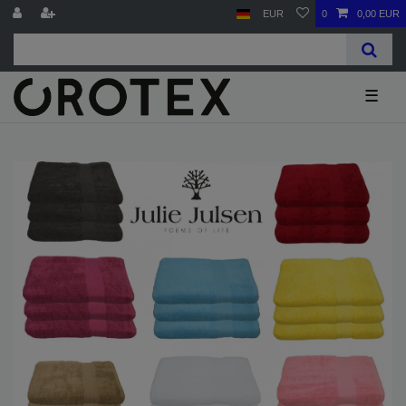
EUR
0
0,00 EUR
☰