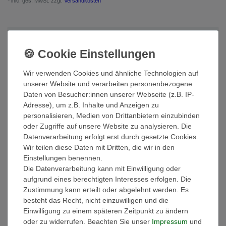
* inkl. ges. MwSt. zzgl.
Versandkosten
Beschreibung
Weitere Details
Wir verwenden Cookies und ähnliche Technologien auf
unserer Website und verarbeiten personenbezogene
Daten von Besucher:innen unserer Webseite (z.B. IP-
EU-Verantwortlicher
Adresse), um z.B. Inhalte und Anzeigen zu
personalisieren, Medien von Drittanbietern einzubinden
oder Zugriffe auf unsere Website zu analysieren. Die
Hersteller
Datenverarbeitung erfolgt erst durch gesetzte Cookies.
Wir teilen diese Daten mit Dritten, die wir in den
Einstellungen benennen.
Ausstattung:
Die Datenverarbeitung kann mit Einwilligung oder
- Die Handtücher sind gewebt und besonders saugstark!
aufgrund eines berechtigten Interesses erfolgen. Die
- Griffiges Volumen
Zustimmung kann erteilt oder abgelehnt werden. Es
- Sanfter Massageeffekt
besteht das Recht, nicht einzuwilligen und die
- Hautsympathisch und Strapazierfähig
Einwilligung zu einem späteren Zeitpunkt zu ändern
- Hochwertige dekorative Bordüre im klassischen Design
oder zu widerrufen. Beachten Sie unser
Impressum
und